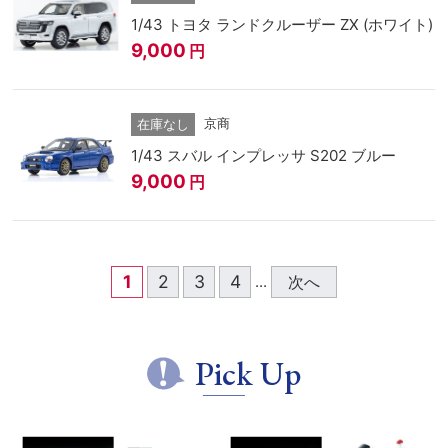
1/43 トヨタ ランドクルーザー ZX (ホワイト)
9,000
円
京商
在庫なし
1/43 スバル インプレッサ S202 ブルー
9,000
円
1
2
3
4
次へ
...
Pick Up