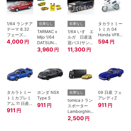
1/64 ランチア
タカラトミー
在庫なし
在庫なし
テーマ 8.32
トミカ 04
TARMAC x
1/64 いすゞエ
フェーズ
Honda VFR
Mijo 1/64
ルガ 日産送
I（赤）
白バイ SCALE
4,000
594
円
円
DATSUN
迎バス(サンラ
1/32
BLUEBIRD
イズカッパー
3,960
11,300
円
円
510 WAGON
M/ 黒）
MOONEYES
SPECIAL
EDITION.
タカラトミー
ホンダ NSX
09 日産 フェ
在庫なし
トミカプレミ
Type S
アレディZ
tomicaトラン
アム 11 日産
911
911
円
円
スポーター
スカイライン
911
円
Lamborghini
GT-R V-
Countach
2,500
円
SPECⅡ Nur
25th
ミニカー
ANNIVERSARY