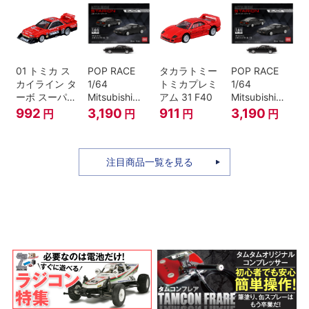
01 トミカ ス
POP RACE
タカラトミー
POP RACE
カイライン タ
1/64
トミカプレミ
1/64
ーボ スーパー
Mitsubishi
アム 31 F40
Mitsubishi
シルエット
Starion Black
Starion Black
992
3,190
911
3,190
円
円
円
円
注目商品一覧を見る