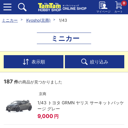
0
マイページ
カート
ミニカー
Kyosho(京商)
1/43
ミニカー
表示順
絞り込み
187
件
の商品が見つかりました
京商
1/43 トヨタ GRMN ヤリス サーキットパッケ
ージ グレー
9,000
円