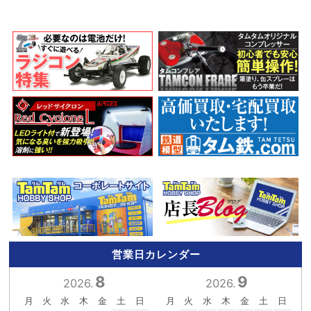
営業日カレンダー
8
9
2026.
2026.
月
火
水
木
金
土
日
月
火
水
木
金
土
日