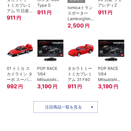
トミカプレミ
Type S
アレディZ
tomicaトラン
アム 11 日産
911
911
円
円
スポーター
スカイライン
911
円
Lamborghini
GT-R V-
Countach
2,500
円
SPECⅡ Nur
25th
ミニカー
ANNIVERSARY
01 トミカ ス
POP RACE
タカラトミー
POP RACE
カイライン タ
1/64
トミカプレミ
1/64
ーボ スーパー
Mitsubishi
アム 31 F40
Mitsubishi
シルエット
Starion Black
Starion Black
992
3,190
911
3,190
円
円
円
円
注目商品一覧を見る