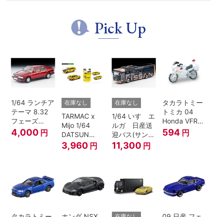
Pick Up
1/64 ランチア
タカラトミー
在庫なし
在庫なし
テーマ 8.32
トミカ 04
TARMAC x
1/64 いすゞエ
フェーズ
Honda VFR
Mijo 1/64
ルガ 日産送
I（赤）
白バイ SCALE
4,000
594
円
円
DATSUN
迎バス(サンラ
1/32
BLUEBIRD
イズカッパー
3,960
11,300
円
円
510 WAGON
M/ 黒）
MOONEYES
SPECIAL
EDITION.
タカラトミー
ホンダ NSX
09 日産 フェ
在庫なし