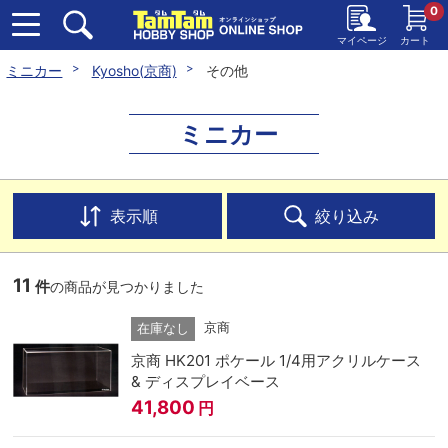
0
マイページ
カート
ミニカー
Kyosho(京商)
その他
ミニカー
表示順
絞り込み
11
件
の商品が見つかりました
京商
在庫なし
京商 HK201 ポケール 1/4用アクリルケース
& ディスプレイベース
41,800
円