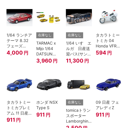
1/64 ランチア
タカラトミー
在庫なし
在庫なし
テーマ 8.32
トミカ 04
TARMAC x
1/64 いすゞエ
フェーズ
Honda VFR
Mijo 1/64
ルガ 日産送
I（赤）
白バイ SCALE
4,000
594
円
円
DATSUN
迎バス(サンラ
1/32
BLUEBIRD
イズカッパー
3,960
11,300
円
円
510 WAGON
M/ 黒）
MOONEYES
SPECIAL
EDITION.
タカラトミー
ホンダ NSX
09 日産 フェ
在庫なし
トミカプレミ
Type S
アレディZ
tomicaトラン
アム 11 日産
911
911
円
円
スポーター
スカイライン
911
円
Lamborghini
GT-R V-
Countach
2,500
円