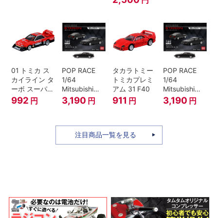
SPECⅡ Nur
25th
ミニカー
ANNIVERSARY
01 トミカ ス
POP RACE
タカラトミー
POP RACE
カイライン タ
1/64
トミカプレミ
1/64
ーボ スーパー
Mitsubishi
アム 31 F40
Mitsubishi
シルエット
Starion Black
Starion Black
992
3,190
911
3,190
円
円
円
円
注目商品一覧を見る