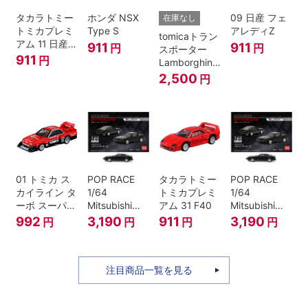
タカラトミー
ホンダ NSX
09 日産 フェ
在庫なし
トミカプレミ
Type S
アレディZ
tomicaトラン
アム 11 日産
911
911
円
円
スポーター
スカイライン
911
円
Lamborghini
GT-R V-
Countach
2,500
円
SPECⅡ Nur
25th
ミニカー
ANNIVERSARY
01 トミカ ス
POP RACE
タカラトミー
POP RACE
カイライン タ
1/64
トミカプレミ
1/64
ーボ スーパー
Mitsubishi
アム 31 F40
Mitsubishi
シルエット
Starion Black
Starion Black
992
3,190
911
3,190
円
円
円
円
注目商品一覧を見る