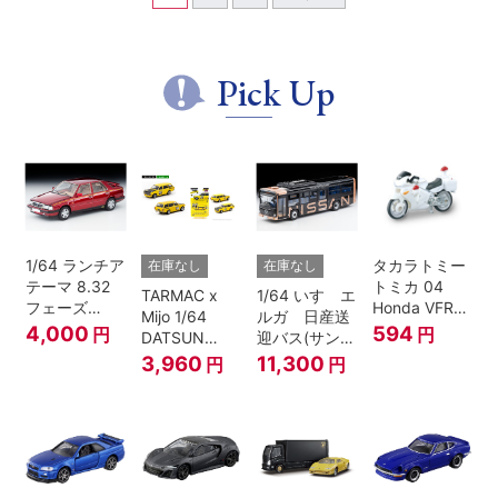
Pick Up
1/64 ランチア
タカラトミー
在庫なし
在庫なし
テーマ 8.32
トミカ 04
TARMAC x
1/64 いすゞエ
フェーズ
Honda VFR
Mijo 1/64
ルガ 日産送
I（赤）
白バイ SCALE
4,000
594
円
円
DATSUN
迎バス(サンラ
1/32
BLUEBIRD
イズカッパー
3,960
11,300
円
円
510 WAGON
M/ 黒）
MOONEYES
SPECIAL
EDITION.