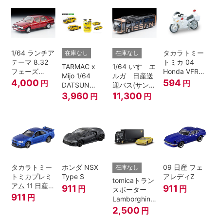
1/64 ランチア
タカラトミー
在庫なし
在庫なし
テーマ 8.32
トミカ 04
TARMAC x
1/64 いすゞエ
フェーズ
Honda VFR
Mijo 1/64
ルガ 日産送
I（赤）
白バイ SCALE
4,000
594
円
円
DATSUN
迎バス(サンラ
1/32
BLUEBIRD
イズカッパー
3,960
11,300
円
円
510 WAGON
M/ 黒）
MOONEYES
SPECIAL
EDITION.
タカラトミー
ホンダ NSX
09 日産 フェ
在庫なし
トミカプレミ
Type S
アレディZ
tomicaトラン
アム 11 日産
911
911
円
円
スポーター
スカイライン
911
円
Lamborghini
GT-R V-
Countach
2,500
円
SPECⅡ Nur
25th