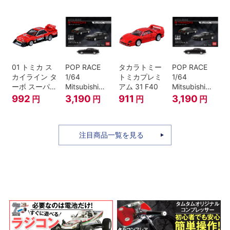
ミニカー
ANNIVERSARY
01 トミカ ス
POP RACE
タカラトミー
POP RACE
カイライン タ
1/64
トミカプレミ
1/64
ーボ スーパー
Mitsubishi
アム 31 F40
Mitsubishi
シルエット
Starion Black
Starion Black
992
3,190
911
3,190
円
円
円
円
注目商品一覧を見る