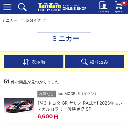
0
マイページ
カート
ミニカー
ixo(イクソ)
ミニカー
表示順
絞り込み
51
件
の商品が見つかりました
ixo MODELS（イクソ）
在庫なし
1/43 トヨタ GR ヤリス RALLY1 2023年モン
テカルロラリー優勝 #17 SP
6,600
円