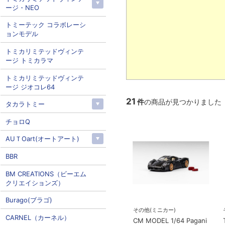
ージ・NEO
トミーテック コラボレーシ
ョンモデル
トミカリミテッドヴィンテ
ージ トミカラマ
トミカリミテッドヴィンテ
ージ ジオコレ64
21
件
の商品が見つかりました
タカラトミー
チョロQ
AUＴOart(オートアート)
BBR
BM CREATIONS（ビーエム
クリエイションズ）
Burago(ブラゴ)
その他(ミニカー)
CARNEL（カーネル）
CM MODEL 1/64 Pagani