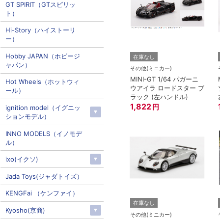
GT SPIRIT（GTスピリッ
ト）
Hi-Story（ハイストーリ
ー）
Hobby JAPAN（ホビージ
在庫なし
ャパン）
その他(ミニカー)
MINI-GT 1/64 パガーニ
Hot Wheels（ホットウィ
ウアイラ ロードスター ブ
ール）
ラック (左ハンドル)
1,822
円
ignition model（イグニッ
ションモデル）
INNO MODELS（イノモデ
ル）
ixo(イクソ)
Jada Toys(ジャダトイズ）
KENGFai （ケンファイ）
在庫なし
Kyosho(京商)
その他(ミニカー)