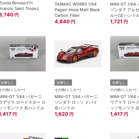
Zonda Revoluci?n
TARMAC WORKS 1/64
MINI-GT 1/64 パガーニ
Arancio Saint Tropez
Pagani Imola Matt Black
ゾンダ F アル
3,740
円
Carbon Fiber
ルー(左ハンドル
4,840
1,721
円
円
在庫なし
在庫なし
在庫なし
その他(ミニカー)
その他(ミニカー)
その他(ミニカー)
MINI-GT 1/64 パガーニ
MINI-GT 1/64 パガーニ
MINI-GT 1/64 パガーニ
ウアイラ ロードスター ロ
ゾンダ F ロッソ ドバイ
ウアイラ ロー
ッソモンツァ 右ハンドル
右ハンドル
ッソモンツァ 
1,417
1,620
1,417
円
円
円