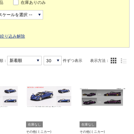
品
在庫ありのみ
絞り込み解除
順：
件ずつ表示
表示方法：
在庫なし
在庫なし
その他(ミニカー)
その他(ミニカー)