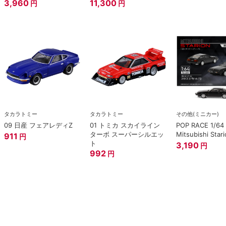
SPECIAL EDITION.
3,960
11,300
円
円
タカラトミー
タカラトミー
その他(ミニカー)
09 日産 フェアレディZ
01 トミカ スカイライン
POP RACE 1/64
ターボ スーパーシルエッ
Mitsubishi Stari
911
円
ト
3,190
円
992
円