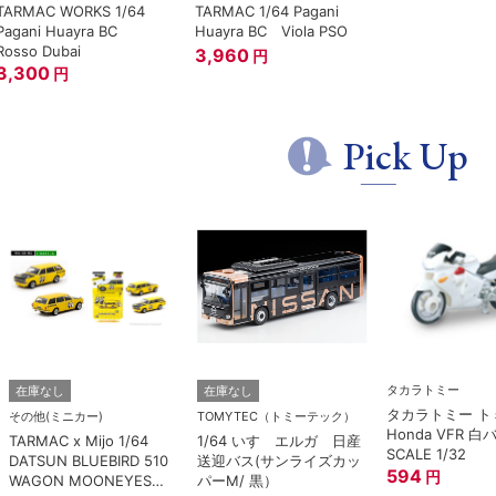
TARMAC WORKS 1/64
TARMAC 1/64 Pagani
Pagani Huayra BC
Huayra BC Viola PSO
Rosso Dubai
3,960
円
3,300
円
Pick Up
タカラトミー
在庫なし
在庫なし
タカラトミー トミ
その他(ミニカー)
TOMYTEC（トミーテック）
Honda VFR 白
TARMAC x Mijo 1/64
1/64 いすゞエルガ 日産
SCALE 1/32
DATSUN BLUEBIRD 510
送迎バス(サンライズカッ
594
円
WAGON MOONEYES
パーM/ 黒）