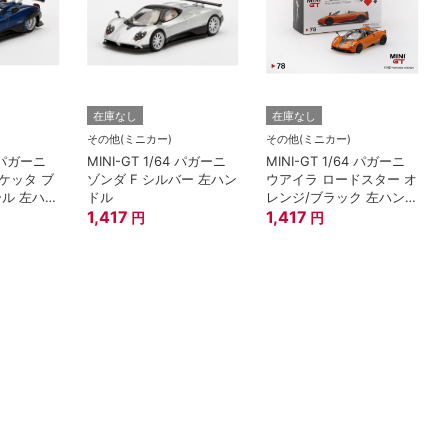
在庫なし
在庫なし
その他(ミニカー)
その他(ミニカー)
4 パガーニ
MINI-GT 1/64 パガーニ
MINI-GT 1/64 パガーニ
ルケッタ ブ
ゾンダ F シルバー 左ハン
ウアイラ ロードスター オ
ール 左ハン
ドル
レンジ/ブラック 左ハン
1,417
ドル
1,417
円
円