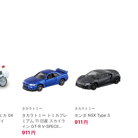
タカラトミー
タカラトミー
タカラ
カ 04
タカラトミー トミカプレ
ホンダ NSX Type S
トミ
バイ
ミアム 11 日産 スカイラ
プレミア
911
円
イン GT-R V-SPECⅡ
西部警
Nur ミニカー
911
1,21
円