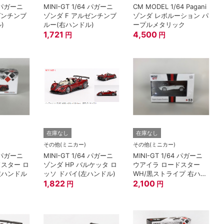
MINI-GT 1/64 パガーニ
CM MODEL 1/64 Pagani
ゼンチンブ
ゾンダ F アルゼンチンブ
ゾンダ レボルーション パ
)
ルー(右ハンドル)
ープルメタリック
1,721
4,500
円
円
在庫なし
在庫なし
その他(ミニカー)
その他(ミニカー)
MINI-GT 1/64 パガーニ
MINI-GT 1/64 パガーニ
ドスター ロ
ゾンダ HP バルケッタ ロ
ウアイラ ロードスター
左ハンドル
ッソ ドバイ(左ハンドル)
WH/黒ストライプ 右ハン
1,822
ドル
2,100
円
円