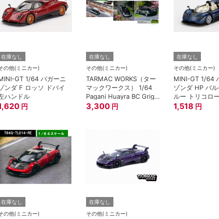
在庫なし
在庫なし
在庫なし
その他(ミニカー)
その他(ミニカー)
その他(ミニカー)
MINI-GT 1/64 パガーニ
TARMAC WORKS（ター
MINI-GT 1/6
ゾンダ F ロッソ ドバイ
マックワークス） 1/64
ゾンダ HP バ
左ハンドル
Pagani Huayra BC Grigio
ルー トリコロ
1,620
Mercurio
3,300
ドル
1,518
円
円
円
在庫なし
在庫なし
その他(ミニカー)
その他(ミニカー)