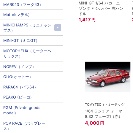
MINI-GT 1/64 パガーニ
MARK43（マーク43）
ゾンダ F シルバー 右ハン
ドル
Mattel(マテル)
1,417
円
MINICHAMPS（ミニチャン
プス）
MINI-GT（ミニGT）
MOTORHELIX（モーターヘ
リックス）
NOREV（ノレブ）
OttO(オットー）
PARA64（パラ64）
PEAKO (ピーコ)
ー
TOMYTEC（トミーテック）
PGM (Private goods
ミアム 07 ラン
1/64 ランチア テーマ
model)
ニ エッセンサ
8.32 フェーズI（赤）
4,000
円
POP RACE（ポップレー
ス）