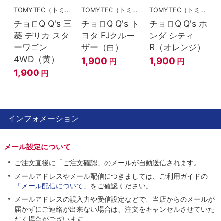
TOMYTEC（トミーテック）
TOMYTEC（トミーテック）
TOMYTEC（トミーテック）
チョロQ Q's 三
チョロQ Q's ト
チョロQ Q's ホ
菱 デリカ スタ
ヨタ FJクルー
ンダ シティ
ーワゴン
ザー（白）
R（オレンジ）
4WD（黄）
1,900
1,900
円
円
1,900
円
インフォメーション
メール設定について
ご注文直後に「ご注文確認」のメールが自動送信されます。
メールアドレスやメール配信につきましては、ご利用ガイドの
「メール配信について」
をご確認ください。
メールアドレスの誤入力や受信設定などで、当店からのメールが
届かずにご連絡が出来ない場合は、注文をキャンセルさせていた
だく場合がございます。