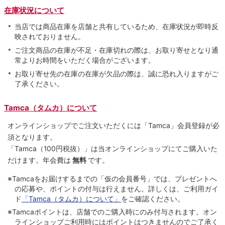
在庫状況について
当店では商品在庫を店舗と共有しているため、在庫状況が即時反
映されておりません。
ご注文商品の在庫が不足・在庫切れの際は、お取り寄せとなり通
常よりお時間をいただく場合がございます。
お取り寄せ先の在庫の在庫が欠品の際は、誠に恐れ入りますがご
了承ください。
Tamca（タムカ）について
オンラインショップでご注⽂いただくには「Tamca」会員登録が必
須となります。
「Tamca
（100円税抜）
」は当オンラインショップにてご購⼊いた
だけます。
年会費は
無料
です。
※Tamcaをお届けするまでの「仮の会員番号」では、プレゼントへ
の応募や、ポイントの付与は⾏えません。詳しくは、ご利⽤ガイ
ド
「Tamca（タムカ）について」
をご確認ください。
※Tamcaポイントは、店舗でのご購⼊時にのみ付与されます。オン
ラインショップご利用時にはポイントはつきませんのでご了承く