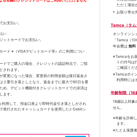
なる名義のクレジットカードはご利用いただけません
ただく場合
お取り寄せ
でお支払い。
Tamca（タ
払い
オンラインシ
ジットカードでお支払い。
「Tamca
（1
年会費は
無料
トカード
※（VISAデビットカード等）
のご利用につい
※Tamca
トの付与は
ードでご購入の場合、クレジットの認証時点で、ご指
ご確認くだ
とされます。
※Tamca
が変更になった場合、変更前の利用金額は後日返金さ
利用時には
は２重引き落としとなり、返金までに最大で60日を要
ため、デビット機能付きクレジットカードでの決済は
年齢制限（18
します。
18歳以上対
を利用して、預金口座より即時代金引き落としがされ
せん。
発行されたキャッシュカードを使用したJ-Debitシ
※年齢を詐称
ます。
※たとえ保護