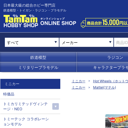
日本最大級の総合ホビー専門店
鉄道模型・トイガン・ラジコン・プラモデル
メーカー
鉄道模型
ラジコン
ミリタリープラモデル
キャラクタープラ
ミニカー
Hot Wheels（ホッ
ミニカー
ミニカー
Mattel(マテル)
特価品
トミカリミテッドヴィンテ
ージ・NEO
トミーテック コラボレーシ
ョンモデル