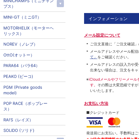
MINICHAMPS（ミニチャン
プス）
MINI-GT（ミニGT）
インフォメーション
MOTORHELIX（モーターヘ
リックス）
メール設定について
ご注文直後に「ご注文確認」
NOREV（ノレブ）
メールアドレスやメール配信
OttO(オットー）
て」
をご確認ください。
メールアドレスの誤入力や受
PARA64（パラ64）
出来ない場合は、注文をキャ
PEAKO (ピーコ)
※
iCloudメールやフリーメ
す。
その際は大変恐縮ですが
PGM (Private goods
いいたします。
model)
お支払い方法
POP RACE（ポップレー
ス）
■クレジットカード
RAI'S（レイズ）
SOLIDO (ソリド)
発送前にお支払い。手数料はご