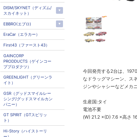
DISM/SKYNET（ディズム/
スカイネット）
EBBRO(エブロ)
EraCar（エラカー）
First43（ファースト43）
GAINCORP
PRODDUCTS（ゲインコー
ププロダクツ）
今回発売する2台は、19
GREENLIGHT（グリーンラ
なドラッグマシーン、ス
イト）
ジンやシャシーなどメカ
GSR（グッドスマイルレー
シング/グッドスマイルカン
生産国:タイ
パニー）
電池不要
GT SPIRIT（GTスピリッ
(W) 21.2 ×(D) 7.6 ×高さ 1
ト）
Hi-Story（ハイストーリ
ー）