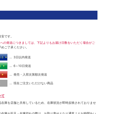
目安です。
島への発送につきましては、下記よりもお届け日数をいただく場合がご
予めご了承ください。
… 3日以内発送
れる
… 6～10日発送
る
… 発売・入荷次第順次発送
る
… 現在ご注文いただけない商品
し
いて
品在庫を店舗と共有しているため、在庫状況が即時反映されておりませ
の在庫が不足・在庫切れの際は、お取り寄せとなり通常よりお時間をい