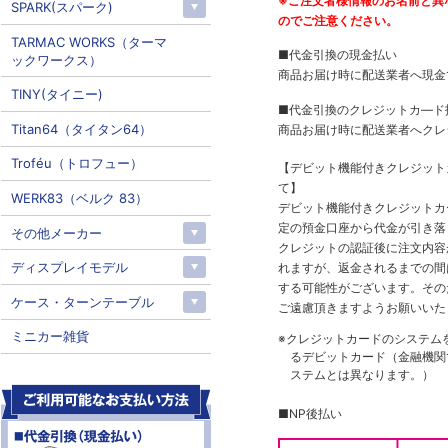
※ご注文者様情報のお名前と異
SPARK(スパーク)
のでご注意ください。
TARMAC WORKS（ターマ
■代金引換の現金払い
ックワークス）
商品お届け時に配送業者へ現金
TINY(タイニー)
■代金引換のクレジットカ―ド
Titan64（タイタン64）
商品お届け時に配送業者へクレ
Troféu（トロフュー）
【デビット機能付きクレジッ
て】
WERK83（ベルク 83）
デビット機能付きクレジットカ
定の預金口座から代金が引き落
その他メーカー
クレジットの認証後に注文内容
ディスプレイモデル
れますが、返金されるまでの間
する可能性がございます。その
ケース・ターンテーブル
ご遠慮頂きますようお願いいた
ミニカー雑貨
※クレジットカードのシステム
るデビットカード（金融機関で
ステムとは異なります。）
■NP後払い