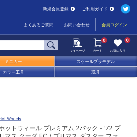
新規会員登録
ご利用ガイド
よくあるご質問
お問い合わせ
会員ログイン
0
0
マイページ
カート
お気に入り
ミニカー
スケールプラモデル
カラー工具
玩具
Hot Wheels
ホットウィール プレミアム 2パック - '72 プ
リマス クーダ FC / プリマス ダスター ファ