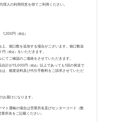
代理人の利用同意を得てご利用ください。
）
】
1,200円
（税込）
合上、個口数を追加する場合がございます。個口数追
 円
をいただきます。
（税込）
ルにてご確認のご連絡をさせていただきます。
計が15,000円
以上であっても1回の発送で
（税込）
合は、都度送料及び代引手数料をご請求させていただ
のお届けになります。
ヤマト運輸の場合は営業所名及びセンターコード（数
営業所名をご記載ください。