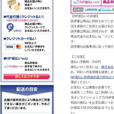
【NP後払いの詳細】
請求書は商品に同封されていま
注文者様のご住所とお届け先の
請求書は商品に同封されず、購
商品代金のお支払いは「コンビニ
す。
請求書の記載事項に従って発行
【ご注意】
後払い手数料：250円
後払いのご注文には、
株式会社
れ、同社へ代金債権を譲渡しま
NP後払い利用規約及び同社の
選択ください。
お支払いには審査が必要です。
未発売（ご予約）はご利用いた
当オンラインショップでのNP後
初回の後払いをお支払後につき
計残高で55,000(税込)ま
い。