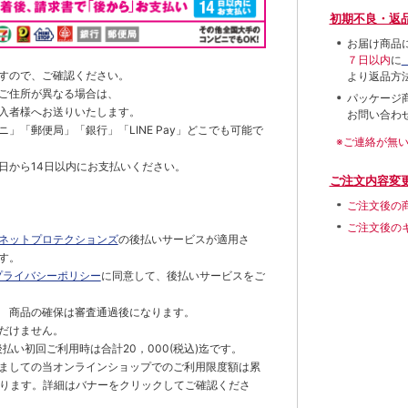
初期不良・返
お届け商品
７日以内
に
すので、ご確認ください。
より返品方
ご住所が異なる場合は、
パッケージ
入者様へお送りいたします。
お問い合わ
」「郵便局」「銀行」「LINE Pay」どこでも可能で
※ご連絡が無
日から14日以内にお支払いください。
ご注文内容変
ご注文後の
ご注文後の
ネットプロテクションズ
の後払いサービスが適用さ
す。
プライバシーポリシー
に同意して、後払いサービスをご
 商品の確保は審査通過後になります。
だけません。
払い初回ご利用時は合計20，000(税込)迄です。
ましての当オンラインショップでのご利用限度額は累
でとなります。詳細はバナーをクリックしてご確認くださ