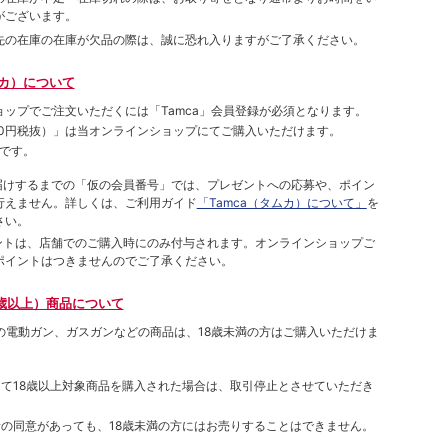
がございます。
先の在庫の在庫が欠品の際は、誠に恐れ入りますがご了承ください。
ムカ）について
ョップでご注⽂いただくには「Tamca」会員登録が必須となります。
00円税抜）
」は当オンラインショップにてご購⼊いただけます。
です。
をお届けするまでの「仮の会員番号」では、プレゼントへの応募や、ポイン
⾏えません。詳しくは、ご利⽤ガイド
「Tamca（タムカ）について」
を
さい。
ポイントは、店舗でのご購⼊時にのみ付与されます。オンラインショップご
ポイントはつきませんのでご了承ください。
歳以上）商品について
象の電動ガン、ガスガンなどの商品は、18歳未満の方はご購入いただけま
して18歳以上対象商品を購入された場合は、取引停止とさせていただき
者の同意があっても、18歳未満の方にはお売りすることはできません。