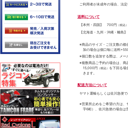
ご利用者が未成年の場合、法定
送料について
【本州・四国】
700円
（税込
【北海道・九州・沖縄・離島
※商品のサイズ・ご注文数の都
加の場合は個口毎に送料+550
※個口数を追加する際は、メー
※複数商品ご予約の場合は、商品合
15,000円
を下回る場
（税込）
きます。
配送方法について
ヤマト運輸もしくは佐川急便で
※営業所止めをご希望の方は、
字6桁）、佐川急便の場合は