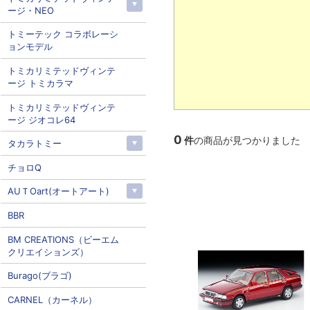
ージ・NEO
トミーテック コラボレーシ
ョンモデル
トミカリミテッドヴィンテ
ージ トミカラマ
トミカリミテッドヴィンテ
ージ ジオコレ64
0
件
の商品が見つかりました
タカラトミー
チョロQ
AUＴOart(オートアート)
BBR
BM CREATIONS（ビーエム
クリエイションズ）
Burago(ブラゴ)
CARNEL（カーネル）