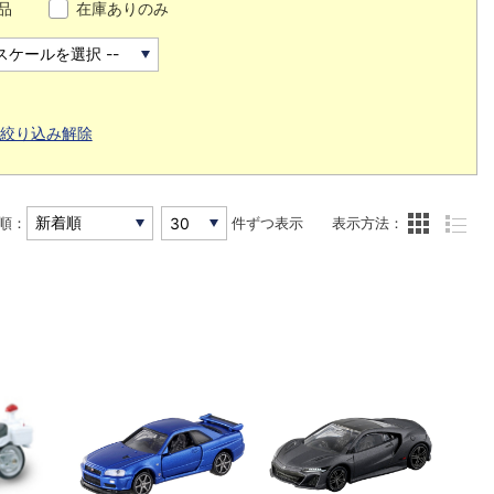
品
在庫ありのみ
絞り込み解除
順：
件ずつ表示
表示方法：