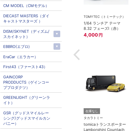
CM MODEL（CMモデル）
DIECAST MASTERS（ダイ
ー
TOMYTEC（トミーテック）
キャストマスターズ ）
ミアム 07 ラン
1/64 ランチア テーマ
ニ エッセンサ
8.32 フェーズI（赤）
DISM/SKYNET（ディズム/
4,000
円
スカイネット）
EBBRO(エブロ)
EraCar（エラカー）
First43（ファースト43）
GAINCORP
PRODDUCTS（ゲインコー
ププロダクツ）
GREENLIGHT（グリーンラ
イト）
在庫なし
GSR（グッドスマイルレー
シング/グッドスマイルカン
タカラトミー
パニー）
tomicaトランスポーター
Lamborghini Countach