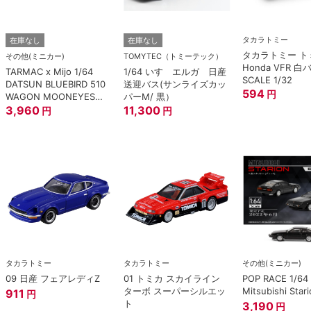
タカラトミー
在庫なし
在庫なし
タカラトミー トミ
その他(ミニカー)
TOMYTEC（トミーテック）
Honda VFR 白
TARMAC x Mijo 1/64
1/64 いすゞエルガ 日産
SCALE 1/32
DATSUN BLUEBIRD 510
送迎バス(サンライズカッ
594
円
WAGON MOONEYES
パーM/ 黒）
SPECIAL EDITION.
3,960
11,300
円
円
タカラトミー
タカラトミー
その他(ミニカー)
09 日産 フェアレディZ
01 トミカ スカイライン
POP RACE 1/64
ターボ スーパーシルエッ
Mitsubishi Stari
911
円
ト
3,190
円