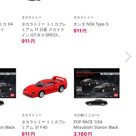
タカラトミー
タカラトミー
タカラ
カ 04
タカラトミー トミカプレ
ホンダ NSX Type S
トミ
バイ
ミアム 11 日産 スカイラ
プレミア
911
円
イン GT-R V-SPECⅡ
西部警
Nur ミニカー
911
1,21
円
タカラトミー
その他(ミニカー)
タカラトミー トミカプレ
POP RACE 1/64
on Black
ミアム 31 F40
Mitsubishi Starion Black
911
3,190
円
円