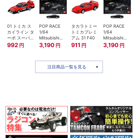
01 トミカ ス
POP RACE
タカラトミー
POP RACE
カイライン タ
1/64
トミカプレミ
1/64
ーボ スーパー
Mitsubishi
アム 31 F40
Mitsubishi
シルエット
Starion Black
Starion Black
992
3,190
911
3,190
円
円
円
円
注目商品一覧を見る