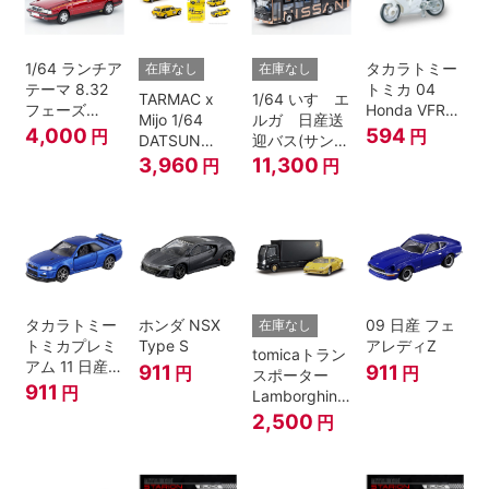
1/64 ランチア
タカラトミー
在庫なし
在庫なし
テーマ 8.32
トミカ 04
TARMAC x
1/64 いすゞエ
フェーズ
Honda VFR
Mijo 1/64
ルガ 日産送
I（赤）
白バイ SCALE
4,000
594
円
円
DATSUN
迎バス(サンラ
1/32
BLUEBIRD
イズカッパー
3,960
11,300
円
円
510 WAGON
M/ 黒）
MOONEYES
SPECIAL
EDITION.
タカラトミー
ホンダ NSX
09 日産 フェ
在庫なし
トミカプレミ
Type S
アレディZ
tomicaトラン
アム 11 日産
911
911
円
円
スポーター
スカイライン
911
円
Lamborghini
GT-R V-
Countach
2,500
円
SPECⅡ Nur
25th
ミニカー
ANNIVERSARY