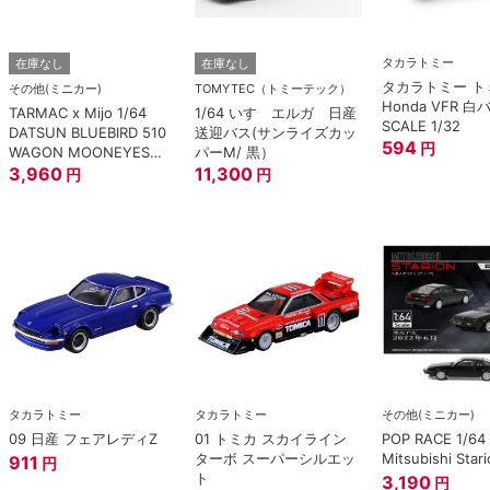
タカラトミー
在庫なし
在庫なし
タカラトミー トミ
その他(ミニカー)
TOMYTEC（トミーテック）
Honda VFR 白
TARMAC x Mijo 1/64
1/64 いすゞエルガ 日産
SCALE 1/32
DATSUN BLUEBIRD 510
送迎バス(サンライズカッ
594
円
WAGON MOONEYES
パーM/ 黒）
SPECIAL EDITION.
3,960
11,300
円
円
タカラトミー
タカラトミー
その他(ミニカー)
09 日産 フェアレディZ
01 トミカ スカイライン
POP RACE 1/64
ターボ スーパーシルエッ
Mitsubishi Stari
911
円
ト
3,190
円