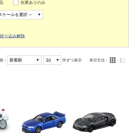
品
在庫ありのみ
絞り込み解除
順：
件ずつ表示
表示方法：