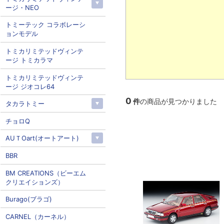
ージ・NEO
トミーテック コラボレーシ
ョンモデル
トミカリミテッドヴィンテ
ージ トミカラマ
トミカリミテッドヴィンテ
ージ ジオコレ64
0
件
の商品が見つかりました
タカラトミー
チョロQ
AUＴOart(オートアート)
BBR
BM CREATIONS（ビーエム
クリエイションズ）
Burago(ブラゴ)
CARNEL（カーネル）