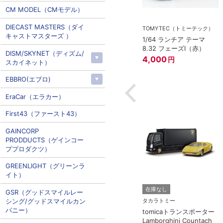
CM MODEL（CMモデル）
DIECAST MASTERS（ダイ
ー
TOMYTEC（トミーテック）
キャストマスターズ ）
ミアム 07 ラン
1/64 ランチア テーマ
ニ エッセンサ
8.32 フェーズI（赤）
DISM/SKYNET（ディズム/
4,000
円
スカイネット）
EBBRO(エブロ)
EraCar（エラカー）
First43（ファースト43）
GAINCORP
PRODDUCTS（ゲインコー
ププロダクツ）
GREENLIGHT（グリーンラ
イト）
在庫なし
GSR（グッドスマイルレー
シング/グッドスマイルカン
タカラトミー
パニー）
tomicaトランスポーター
Lamborghini Countach