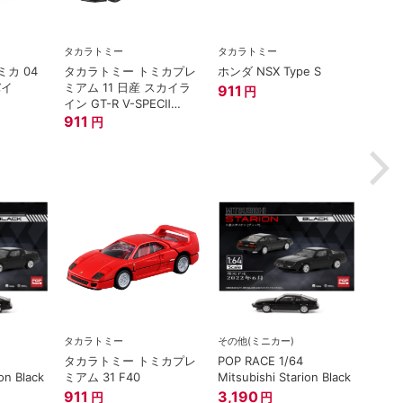
タカラトミー
タカラトミー
タカラ
カ 04
タカラトミー トミカプレ
ホンダ NSX Type S
トミ
バイ
ミアム 11 日産 スカイラ
プレミア
911
円
イン GT-R V-SPECⅡ
西部警
Nur ミニカー
911
1,21
円
タカラトミー
その他(ミニカー)
タカラトミー トミカプレ
POP RACE 1/64
on Black
ミアム 31 F40
Mitsubishi Starion Black
911
3,190
円
円