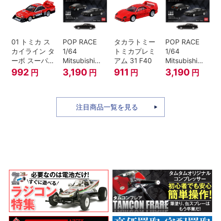
01 トミカ ス
POP RACE
タカラトミー
POP RACE
カイライン タ
1/64
トミカプレミ
1/64
ーボ スーパー
Mitsubishi
アム 31 F40
Mitsubishi
シルエット
Starion Black
Starion Black
992
3,190
911
3,190
円
円
円
円
注目商品一覧を見る