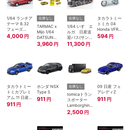
1/64 ランチア
タカラトミー
在庫なし
在庫なし
テーマ 8.32
トミカ 04
TARMAC x
1/64 いすゞエ
フェーズ
Honda VFR
Mijo 1/64
ルガ 日産送
I（赤）
白バイ SCALE
4,000
594
円
円
DATSUN
迎バス(サンラ
1/32
BLUEBIRD
イズカッパー
3,960
11,300
円
円
510 WAGON
M/ 黒）
MOONEYES
SPECIAL
EDITION.
タカラトミー
ホンダ NSX
09 日産 フェ
在庫なし
トミカプレミ
Type S
アレディZ
tomicaトラン
アム 11 日産
911
911
円
円
スポーター
スカイライン
911
円
Lamborghini
GT-R V-
Countach
2,500
円
SPECⅡ Nur
25th
ミニカー
ANNIVERSARY