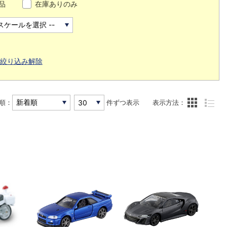
品
在庫ありのみ
絞り込み解除
順：
件ずつ表示
表示方法：