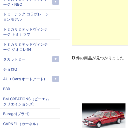
ージ・NEO
トミーテック コラボレーシ
ョンモデル
トミカリミテッドヴィンテ
ージ トミカラマ
トミカリミテッドヴィンテ
ージ ジオコレ64
0
件
の商品が見つかりました
タカラトミー
チョロQ
AUＴOart(オートアート)
BBR
BM CREATIONS（ビーエム
クリエイションズ）
Burago(ブラゴ)
CARNEL（カーネル）