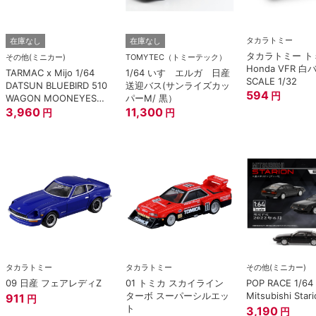
タカラトミー
在庫なし
在庫なし
タカラトミー トミ
その他(ミニカー)
TOMYTEC（トミーテック）
Honda VFR 白
TARMAC x Mijo 1/64
1/64 いすゞエルガ 日産
SCALE 1/32
DATSUN BLUEBIRD 510
送迎バス(サンライズカッ
594
円
WAGON MOONEYES
パーM/ 黒）
SPECIAL EDITION.
3,960
11,300
円
円
タカラトミー
タカラトミー
その他(ミニカー)
09 日産 フェアレディZ
01 トミカ スカイライン
POP RACE 1/64
ターボ スーパーシルエッ
Mitsubishi Stari
911
円
ト
3,190
円