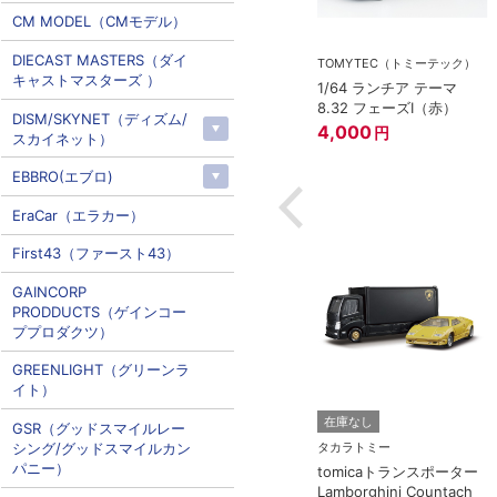
CM MODEL（CMモデル）
DIECAST MASTERS（ダイ
ー
TOMYTEC（トミーテック）
キャストマスターズ ）
ミアム 07 ラン
1/64 ランチア テーマ
ニ エッセンサ
8.32 フェーズI（赤）
DISM/SKYNET（ディズム/
4,000
円
スカイネット）
EBBRO(エブロ)
EraCar（エラカー）
First43（ファースト43）
GAINCORP
PRODDUCTS（ゲインコー
ププロダクツ）
GREENLIGHT（グリーンラ
イト）
在庫なし
GSR（グッドスマイルレー
シング/グッドスマイルカン
タカラトミー
パニー）
tomicaトランスポーター
Lamborghini Countach