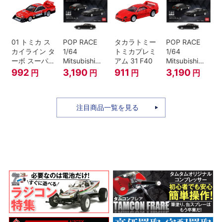
01 トミカ ス
POP RACE
タカラトミー
POP RACE
カイライン タ
1/64
トミカプレミ
1/64
ーボ スーパー
Mitsubishi
アム 31 F40
Mitsubishi
シルエット
Starion Black
Starion Black
992
3,190
911
3,190
円
円
円
円
注目商品一覧を見る