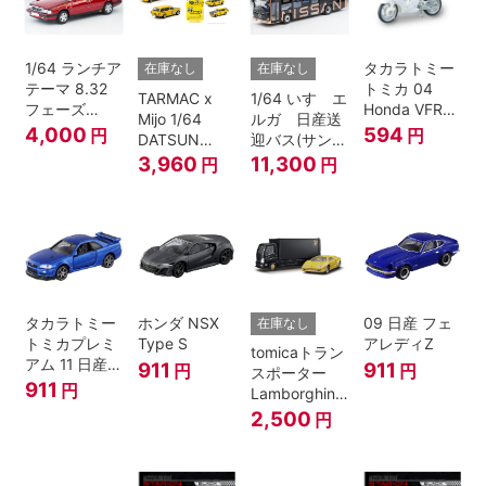
1/64 ランチア
タカラトミー
在庫なし
在庫なし
テーマ 8.32
トミカ 04
TARMAC x
1/64 いすゞエ
フェーズ
Honda VFR
Mijo 1/64
ルガ 日産送
I（赤）
白バイ SCALE
4,000
594
円
円
DATSUN
迎バス(サンラ
1/32
BLUEBIRD
イズカッパー
3,960
11,300
円
円
510 WAGON
M/ 黒）
MOONEYES
SPECIAL
EDITION.
タカラトミー
ホンダ NSX
09 日産 フェ
在庫なし
トミカプレミ
Type S
アレディZ
tomicaトラン
アム 11 日産
911
911
円
円
スポーター
スカイライン
911
円
Lamborghini
GT-R V-
Countach
2,500
円
SPECⅡ Nur
25th
ミニカー
ANNIVERSARY