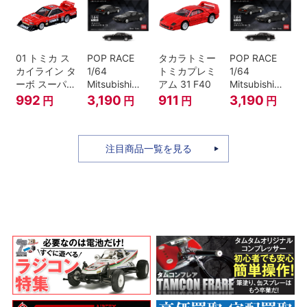
01 トミカ ス
POP RACE
タカラトミー
POP RACE
カイライン タ
1/64
トミカプレミ
1/64
ーボ スーパー
Mitsubishi
アム 31 F40
Mitsubishi
シルエット
Starion Black
Starion Black
992
3,190
911
3,190
円
円
円
円
注目商品一覧を見る