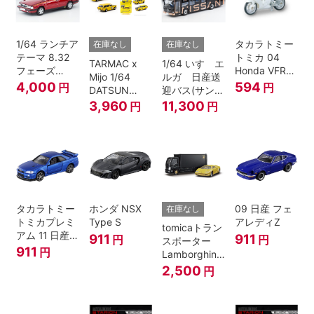
1/64 ランチア
タカラトミー
在庫なし
在庫なし
テーマ 8.32
トミカ 04
TARMAC x
1/64 いすゞエ
フェーズ
Honda VFR
Mijo 1/64
ルガ 日産送
I（赤）
白バイ SCALE
4,000
594
円
円
DATSUN
迎バス(サンラ
1/32
BLUEBIRD
イズカッパー
3,960
11,300
円
円
510 WAGON
M/ 黒）
MOONEYES
SPECIAL
EDITION.
タカラトミー
ホンダ NSX
09 日産 フェ
在庫なし
トミカプレミ
Type S
アレディZ
tomicaトラン
アム 11 日産
911
911
円
円
スポーター
スカイライン
911
円
Lamborghini
GT-R V-
Countach
2,500
円
SPECⅡ Nur
25th
ミニカー
ANNIVERSARY