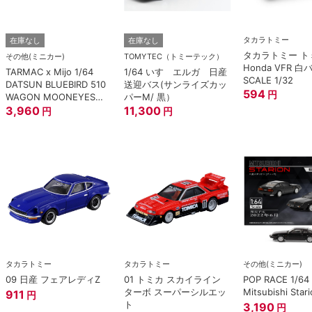
タカラトミー
在庫なし
在庫なし
タカラトミー トミ
その他(ミニカー)
TOMYTEC（トミーテック）
Honda VFR 白
TARMAC x Mijo 1/64
1/64 いすゞエルガ 日産
SCALE 1/32
DATSUN BLUEBIRD 510
送迎バス(サンライズカッ
594
円
WAGON MOONEYES
パーM/ 黒）
SPECIAL EDITION.
3,960
11,300
円
円
タカラトミー
タカラトミー
その他(ミニカー)
09 日産 フェアレディZ
01 トミカ スカイライン
POP RACE 1/64
ターボ スーパーシルエッ
Mitsubishi Stari
911
円
ト
3,190
円