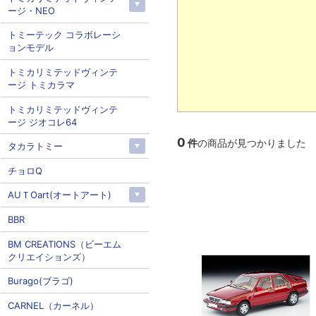
ージ・NEO
トミーテック コラボレーシ
ョンモデル
トミカリミテッドヴィンテ
ージ トミカラマ
トミカリミテッドヴィンテ
ージ ジオコレ64
0
件
の商品が見つかりました
タカラトミー
チョロQ
AUＴOart(オートアート)
BBR
BM CREATIONS（ビーエム
クリエイションズ）
Burago(ブラゴ)
CARNEL（カーネル）