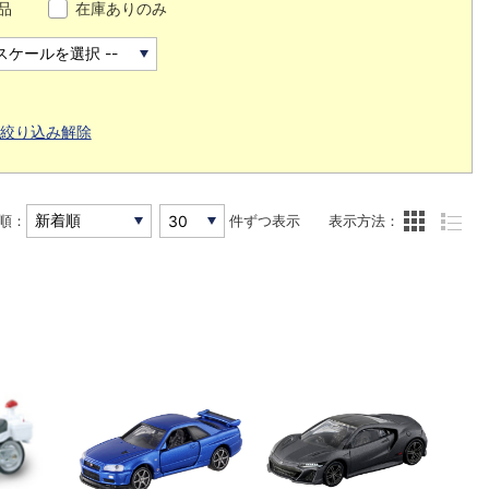
品
在庫ありのみ
絞り込み解除
順：
件ずつ表示
表示方法：