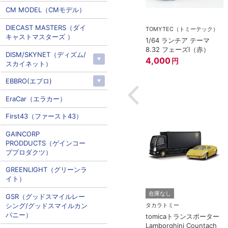
CM MODEL（CMモデル）
DIECAST MASTERS（ダイ
ー
TOMYTEC（トミーテック）
キャストマスターズ ）
ミアム 07 ラン
1/64 ランチア テーマ
ニ エッセンサ
8.32 フェーズI（赤）
DISM/SKYNET（ディズム/
4,000
円
スカイネット）
EBBRO(エブロ)
EraCar（エラカー）
First43（ファースト43）
GAINCORP
PRODDUCTS（ゲインコー
ププロダクツ）
GREENLIGHT（グリーンラ
イト）
在庫なし
GSR（グッドスマイルレー
シング/グッドスマイルカン
タカラトミー
パニー）
tomicaトランスポーター
Lamborghini Countach