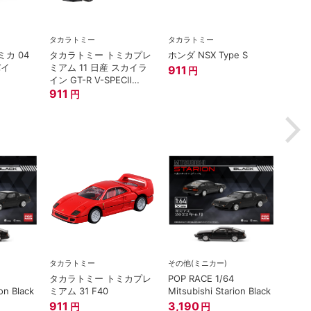
タカラトミー
タカラトミー
タカラ
カ 04
タカラトミー トミカプレ
ホンダ NSX Type S
トミ
バイ
ミアム 11 日産 スカイラ
プレミア
911
円
イン GT-R V-SPECⅡ
西部警
Nur ミニカー
911
1,21
円
タカラトミー
その他(ミニカー)
タカラトミー トミカプレ
POP RACE 1/64
on Black
ミアム 31 F40
Mitsubishi Starion Black
911
3,190
円
円