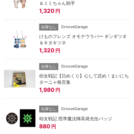
＆ミミちゃん助手
1,320
円
GrooveGarage
在庫なし
けものフレンズ オモテウラバー ギンギツネ
＆キタキツネ
1,320
円
GrooveGarage
在庫なし
幼女戦記【日めくり】心して読め！まいにち
ターニャ格言集
1,980
円
GrooveGarage
在庫なし
幼女戦記 照準魔法陣高発光缶バッジ
880
円