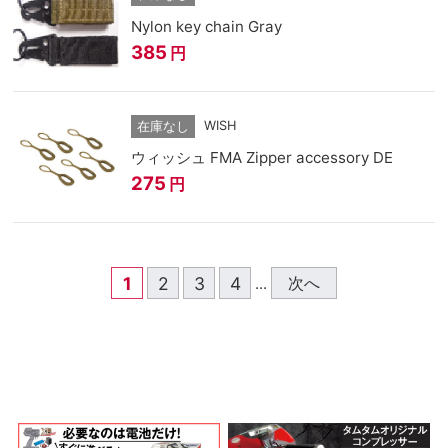
Nylon key chain Gray
385
円
WISH
在庫なし
ウィッシュ FMA Zipper accessory DE
275
円
1
2
3
4
次へ
...