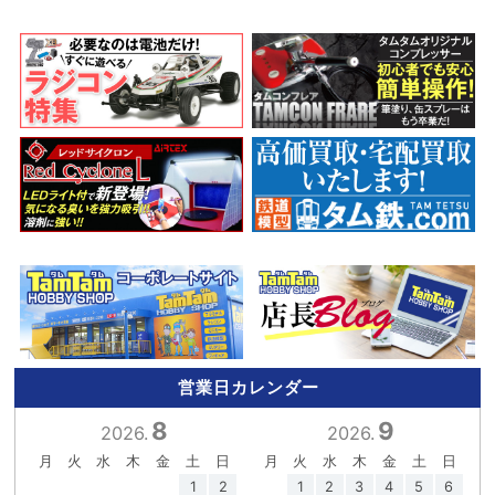
営業日カレンダー
8
9
2026.
2026.
月
火
水
木
金
土
日
月
火
水
木
金
土
日
1
2
1
2
3
4
5
6