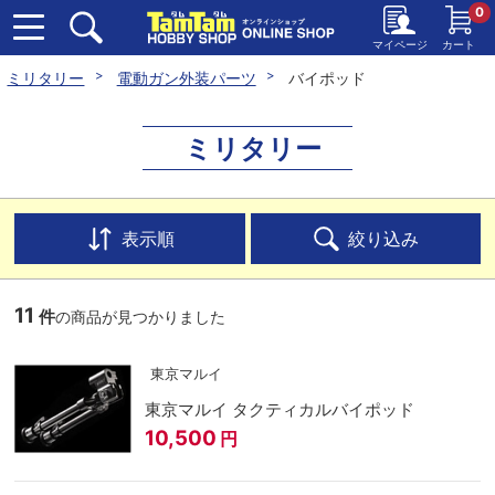
0
マイページ
カート
ミリタリー
電動ガン外装パーツ
バイポッド
ミリタリー
表示順
絞り込み
11
件
の商品が見つかりました
東京マルイ
東京マルイ タクティカルバイポッド
10,500
円