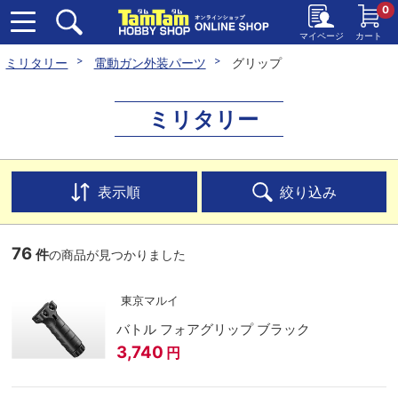
0
マイページ
カート
ミリタリー
電動ガン外装パーツ
グリップ
ミリタリー
表示順
絞り込み
76
件
の商品が見つかりました
東京マルイ
バトル フォアグリップ ブラック
3,740
円