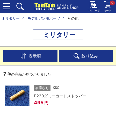
0
マイページ
カート
ミリタリー
モデルガン用パーツ
その他
ミリタリー
表示順
絞り込み
7
件
の商品が見つかりました
KSC
在庫なし
P230ダミーカートストッパー
495
円