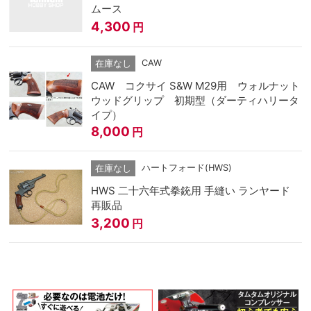
ムース
4,300
円
CAW
在庫なし
CAW コクサイ S&W M29用 ウォルナット
ウッドグリップ 初期型（ダーティハリータ
イプ）
8,000
円
ハートフォード(HWS)
在庫なし
HWS 二十六年式拳銃用 手縫い ランヤード
再販品
3,200
円