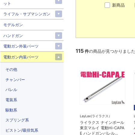
ット
新商品
ライフル・サブマシンガン
モデルガン
ハンドガン
電動ガン外装パーツ
115
件
の商品が見つかりまし
電動ガン内装パーツ
その他
チャンバー
バレル
電装系
駆動系
LayLax(ライラクス）
スプリング系
ライラクス ナインボール
東京マルイ 電動Hi-CAPA
ピストン/吸排気系
E ハンドガンバレル