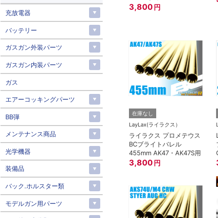
122.0mm 内径6.03mm
3,800
円
充放電器
バッテリー
ガスガン外装パーツ
ガスガン内装パーツ
ガス
エアーコッキングパーツ
在庫なし
BB弾
LayLax(ライラクス）
メンテナンス商品
ライラクス プロメテウス
BCブライトバレル
光学機器
455mm AK47・AK47S用
3,800
円
装備品
バック.ホルスター類
モデルガン用パーツ