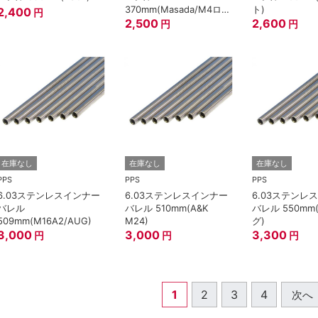
370mm(Masada/M4ロン
ト)
2,400
円
グ)
2,500
2,600
円
円
在庫なし
在庫なし
在庫なし
PPS
PPS
PPS
6.03ステンレスインナー
6.03ステンレスインナー
6.03ステンレ
バレル
バレル 510mm(A&K
バレル 550mm
509mm(M16A2/AUG)
M24)
グ)
3,000
3,000
3,300
円
円
円
1
2
3
4
次へ