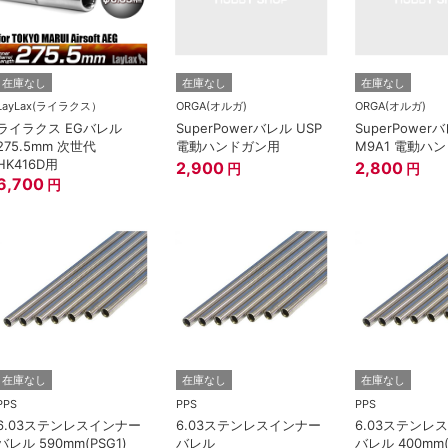
在庫なし
在庫なし
在庫なし
LayLax(ライラクス）
ORGA(オルガ)
ORGA(オルガ)
ライラクス EGバレル
SuperPowerバレル USP
SuperPower
275.5mm 次世代
電動ハンドガン用
M9A1 電動ハ
HK416D用
2,900
2,800
円
円
6,700
円
在庫なし
在庫なし
在庫なし
PPS
PPS
PPS
6.03ステンレスインナー
6.03ステンレスインナー
6.03ステンレ
バレル 590mm(PSG1)
バレル
バレル 400mm