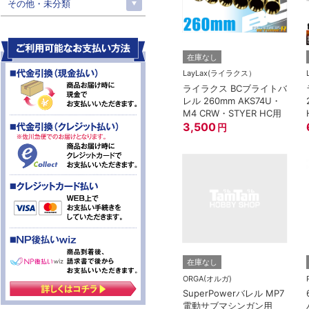
その他・未分類
在庫なし
LayLax(ライラクス）
ライラクス BCブライトバ
レル 260mm AKS74U・
M4 CRW・STYER HC用
3,500
円
在庫なし
ORGA(オルガ)
SuperPowerバレル MP7
電動サブマシンガン用