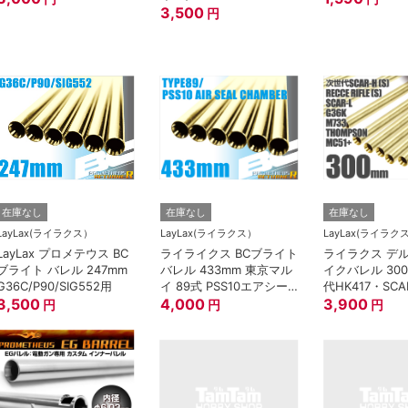
3,500
円
在庫なし
在庫なし
在庫なし
LayLax(ライラクス）
LayLax(ライラクス）
LayLax(ライラク
LayLax プロメテウス BC
ライライクス BCブライト
ライラクス デ
ブライト バレル 247mm
バレル 433mm 東京マル
イクバレル 30
G36C/P90/SIG552用
イ 89式 PSS10エアシー
代HK417・SCAR
3,500
ルチャンバー用
4,000
RECCE RIFLE(S
3,900
円
円
円
G36K M733
MC51+用