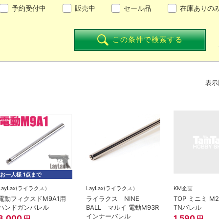
予約受付中
販売中
セール品
在庫ありの
この条件で検索する
た
表示
お一人様 1点まで
LayLax(ライラクス）
LayLax(ライラクス）
KM企画
電動フィクスドM9A1用
ライラクス NINE
TOP ミニミ M2
ハンドガンバレル
BALL マルイ 電動M93R
TNバレル
インナーバレル
3,000
1,590
円
円