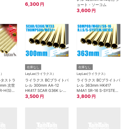
CAR15 SIG552
6,300
円
ョート・ソーコム
3,600
円
在庫なし
在庫なし
ス）
LayLax(ライラクス）
LayLax(ライラクス）
ルタストラ
ライラクス BCブライトバ
ライラクス BCブライトバ
0mm 次世
レル 300mm AA-12
レル 363mm HK417
-H(S)
HK417 SCAR G36K レシ
M4A1 SR-16 S-SYSTEM
) SCAR-L
ー MC51+用
3,500
R.I.S.用
3,800
円
円
 トンプソン