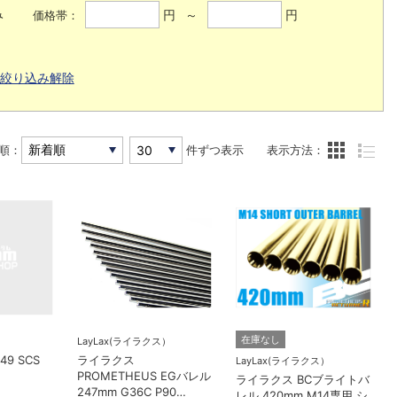
み
円 ～
円
価格帯：
絞り込み解除
順：
件ずつ表示
表示方法：
在庫なし
LayLax(ライラクス）
49 SCS
ライラクス
LayLax(ライラクス）
PROMETHEUS EGバレル
ライラクス BCブライトバ
247mm G36C P90
レル 420mm M14専用 シ