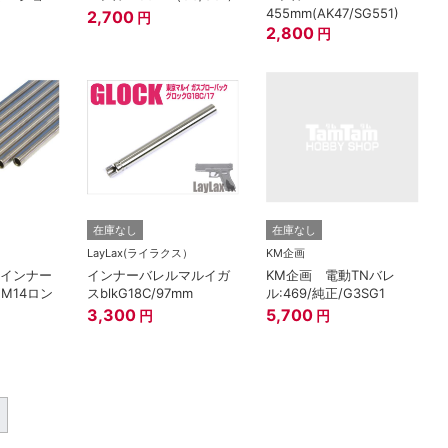
455mm(AK47/SG551)
2,700
円
2,800
円
在庫なし
在庫なし
LayLax(ライラクス）
KM企画
スインナー
インナーバレルマルイガ
KM企画 電動TNバレ
(M14ロン
スblkG18C/97mm
ル:469/純正/G3SG1
3,300
5,700
円
円