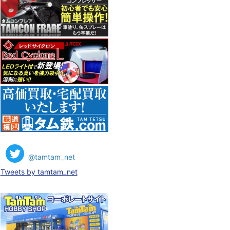
@tamtam_net
Tweets by tamtam_net