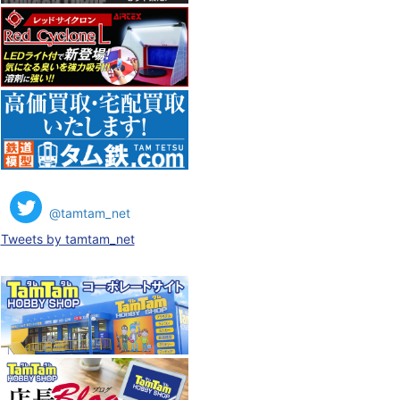
@tamtam_net
Tweets by tamtam_net