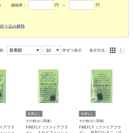
み
円 ～
円
価格帯：
絞り込み解除
順：
件ずつ表示
表示方法：
在庫なし
在庫なし
その他(ガン関連)
その他(ガン関連)
ァイアフラ
FIREFLY（ファイアフラ
FIREFLY（ファイアフラ
ィッシュ
イ） スカイフィッシュ
イ） 超甘口なまこ（マ