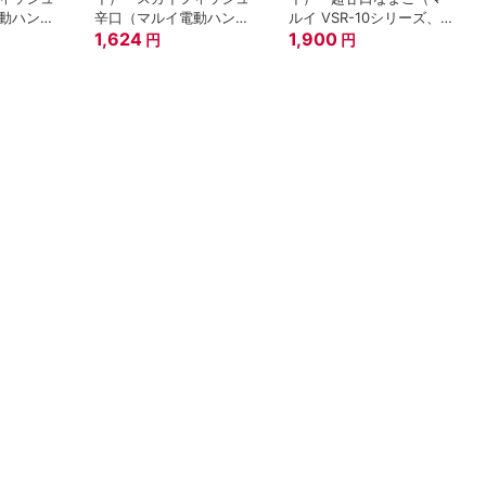
動ハンド
辛口（マルイ電動ハンド
ルイ VSR-10シリーズ、
パクトマ
ガン・電動コンパクトマ
1,624
各種ガスガン（92F除
1,900
円
円
ズ チャン
シンガンシリーズ チャン
く）共用チャンバーパッ
バーパッキン）
キン）