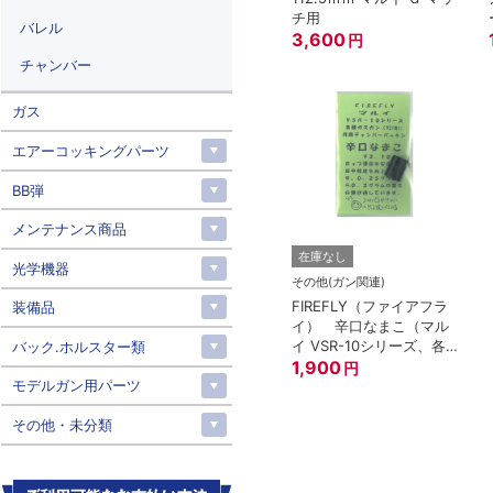
チ用
バレル
3,600
円
チャンバー
ガス
エアーコッキングパーツ
BB弾
メンテナンス商品
在庫なし
光学機器
その他(ガン関連)
FIREFLY（ファイアフラ
装備品
イ） 辛口なまこ（マル
イ VSR-10シリーズ、各
バック.ホルスター類
種ガスガン（92F除く）
1,900
円
共用チャンバーパッキ
モデルガン用パーツ
ン）
その他・未分類