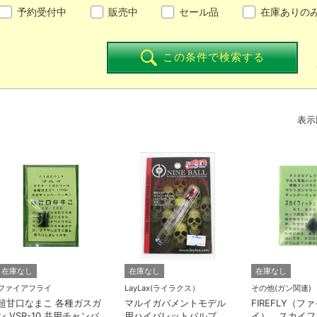
予約受付中
販売中
セール品
在庫ありの
この条件で検索する
表示
在庫なし
在庫なし
在庫なし
ファイアフライ
LayLax(ライラクス）
その他(ガン関連)
超甘口なまこ 各種ガスガ
マルイガバメントモデル
FIREFLY（フ
ン VSR-10 共用チャンバ
用ハイバレットバルブ
イ） スカイフ