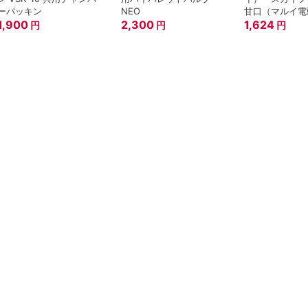
ーパッキン
NEO
甘口（マルイ電
1,900
2,300
ガン・電動コン
1,624
円
円
円
シンガンシリー
バーパッキン）