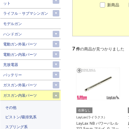
ット
新商品
ライフル・サブマシンガン
モデルガン
ハンドガン
電動ガン外装パーツ
7
件
の商品が見つかりました
電動ガン内装パーツ
充放電器
バッテリー
ガスガン外装パーツ
ガスガン内装パーツ
その他
在庫なし
ピストン/吸排気系
LayLax(ライラクス）
LayLax NB パワーバレル
スプリング系
112.5ｍｍ マルイ Ｇ マッ