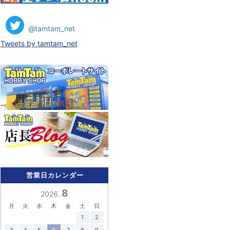
@tamtam_net
Tweets by tamtam_net
営業日カレンダー
8
2026.
月
火
水
木
金
土
日
1
2
3
4
5
6
7
8
9