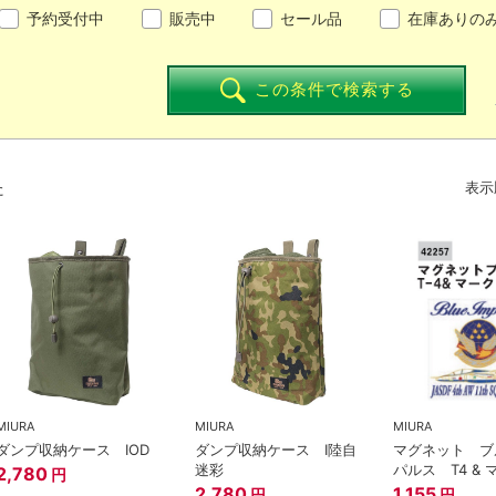
予約受付中
販売中
セール品
在庫ありの
この条件で検索する
た
表示
MIURA
MIURA
MIURA
ダンプ収納ケース ⅠOD
ダンプ収納ケース Ⅰ陸自
マグネット ブ
迷彩
パルス T4 & 
2,780
円
2,780
1,155
円
円