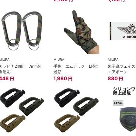
MIURA
MIURA
MIURA
カラビナ2個組 7mm陸
手袋 エムテック L陸自
朱子織フェイ
自迷彩
迷彩
エアボーン
448
1,980
880
円
円
円