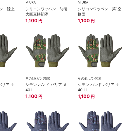
MIURA
MIURA
ン 陸上
シリコンワッペン 防衛
シリコンワッペン 第1空
大臣直轄部隊
挺団
1,100
1,100
円
円
その他(ガン関連)
その他(ガン関連)
バリア ＃
シモン ハンド バリア ＃
シモン ハンド バリア ＃
40 L
40 LL
1,100
1,100
円
円