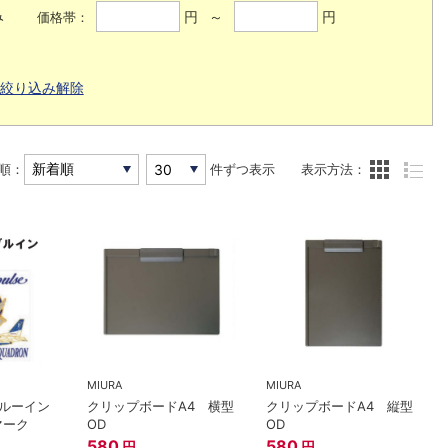
み
円 ～
円
価格帯：
絞り込み解除
順：
件ずつ表示
表示方法：
MIURA
MIURA
ルーイン
クリップボードA4 横型
クリップボードA4 縦型
マーク
OD
OD
580
580
円
円