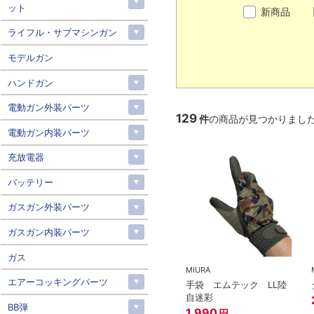
ット
新商品
ライフル・サブマシンガン
モデルガン
ハンドガン
電動ガン外装パーツ
129
件
の商品が見つかりまし
電動ガン内装パーツ
充放電器
バッテリー
ガスガン外装パーツ
ガスガン内装パーツ
ガス
MIURA
エアーコッキングパーツ
手袋 エムテック LL陸
自迷彩
BB弾
1,990
円