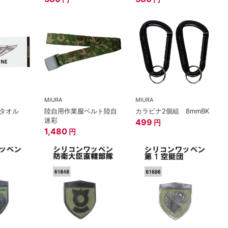
MIURA
MIURA
スタオル
陸自用作業服ベルト陸自
カラビナ2個組 8mmBK
迷彩
499
円
1,480
円