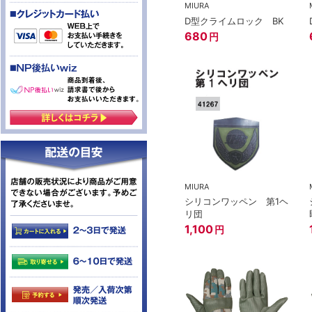
MIURA
D型クライムロック BK
680
円
MIURA
シリコンワッペン 第1ヘ
リ団
1,100
円