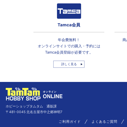
Tamca会員
年会費無料！
商
オンラインサイトでの
購入・予約には
Tamca会員登録
が必要です。
詳しく見る
ホビーショップタムタム 通販課
〒481-0045 北名古屋市中之郷神明7
ご利用ガイド
よくあるご質問