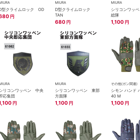
MIURA
MIURA
MIURA
D型クライムロック OD
D型クライムロック
シリコンワッペ
TAN
総隊
680
円
680
1,100
円
円
MIURA
MIURA
その他(ガン関連)
シリコンワッペン 中央
シリコンワッペン 東部
シモン ハンド 
即応集団
方面隊
40 M
1,100
1,100
1,100
円
円
円