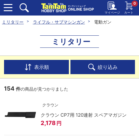
0
マイページ
カート
ミリタリー
ライフル・サブマシンガン
電動ガン
ミリタリー
表示順
絞り込み
154
件
の商品が見つかりました
クラウン
クラウン CP7用 120連射 スペアマガジン
2,178
円