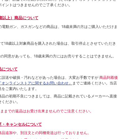
ポイントはつきませんのでご了承ください。
歳以上）商品について
象の電動ガン、ガスガンなどの商品は、18歳未満の方はご購入いただけま
して18歳以上対象商品を購入された場合は、取引停止とさせていただき
者の同意があっても、18歳未満の方にはお売りすることはできません。
品について
に誤送や破損・汚れなどがあった場合は、大変お手数ですが
商品到着後
「オンラインストアに関するお問い合わせ」
までご連絡ください。当店
法をご案内いたします。
商品の初期不良につきましては、商品に記載されているメーカーへ直接
せください。
いままでの返品はお受け出来ませんのでご注意ください。
更・キャンセルについて
商品追加や、別注文との同梱発送は行っておりません。