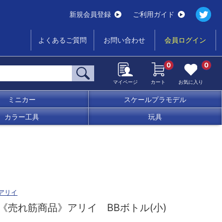
新規会員登録
ご利用ガイド
よくあるご質問
お問い合わせ
会員ログイン
0
0
マイページ
カート
お気に入り
ミニカー
スケールプラモデル
カラー工具
玩具
アリイ
《売れ筋商品》アリイ BBボトル(小)