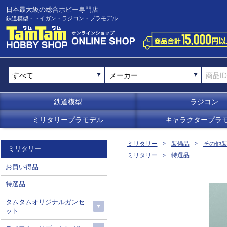
日本最大級の総合ホビー専門店
鉄道模型・トイガン・ラジコン・プラモデル
メーカー
鉄道模型
ラジコン
ミリタリープラモデル
キャラクタープラ
ミリタリー
装備品
その他
ミリタリー
ミリタリー
特選品
お買い得品
特選品
タムタムオリジナルガンセ
ット