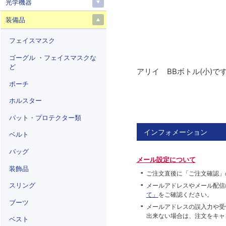
光学機器
装備品
フェイスマスク
ゴーグル ・フェイスマスクな
ど
アリイ BBボトル(小)で
ポーチ
ホルスター
パット・プロテクター類
インフォメーション
ベルト
バッグ
メール設定について
装飾品
ご注文直後に「ご注文確認」
スリング
メールアドレスやメール配信
て」
をご確認ください。
ブーツ
メールアドレスの誤入力や受
出来ない場合は、注文をキャ
ベスト