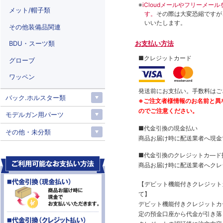
※
iCloudメールやフリーメ
メット/帽子類
す。
その際は大変恐縮ですが
いいたします。
その他装備品関連
BDU・スーツ類
お支払い方法
■クレジットカード
グローブ
ワッペン
発送前にお支払い。手数料はご
バック.ホルスター類
※ご注文者様情報のお名前と異
のでご注意ください。
モデルガン用パーツ
■代金引換の現金払い
その他・未分類
商品お届け時に配送業者へ現金
■代金引換のクレジットカ―ド
商品お届け時に配送業者へクレ
【デビット機能付きクレジッ
て】
デビット機能付きクレジットカ
定の預金口座から代金が引き落