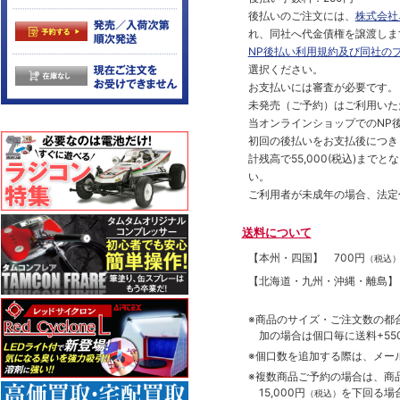
後払いのご注文には、
株式会社
れ、同社へ代金債権を譲渡しま
NP後払い利用規約及び同社の
選択ください。
お支払いには審査が必要です。
未発売（ご予約）はご利用いた
当オンラインショップでのNP後
初回の後払いをお支払後につき
計残高で55,000(税込)ま
い。
ご利用者が未成年の場合、法定
送料について
【本州・四国】
700円
（税込
【北海道・九州・沖縄・離島
※商品のサイズ・ご注文数の都
加の場合は個口毎に送料+550
※個口数を追加する際は、メー
※複数商品ご予約の場合は、商品合
15,000円
を下回る場
（税込）