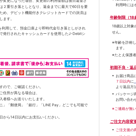
が変更になった場合、変更前の利用金額は後日返金さ
利用時には
は２重引き落としとなり、返金までに最大で60日を要
ため、デビット機能付きクレジットカードでの決済は
年齢制限（18
します。
18歳以上対
を利用して、預金口座より即時代金引き落としがされ
せん。
発行されたキャッシュカードを使用したJ-Debitシ
※年齢を詐称
ます。
※たとえ保護
初期不良・返
お届け商品
７日以内
に
すので、ご確認ください。
より返品方
ご住所が異なる場合は、
パッケージ
入者様へお送りいたします。
お問い合わ
」「郵便局」「銀行」「LINE Pay」どこでも可能で
※ご連絡が無
日から14日以内にお支払いください。
ご注文内容変
ご注文後の