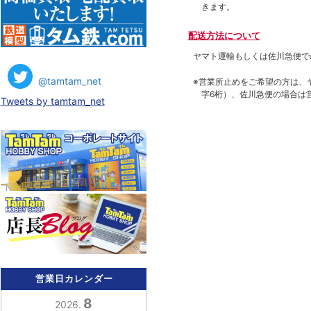
きます。
配送方法について
ヤマト運輸もしくは佐川急便で
@tamtam_net
※営業所止めをご希望の方は、
字6桁）、佐川急便の場合は
Tweets by tamtam_net
営業日カレンダー
8
2026.