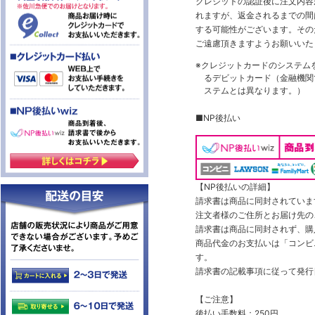
クレジットの認証後に注文内容
れますが、返金されるまでの間
する可能性がございます。その
ご遠慮頂きますようお願いいた
※クレジットカードのシステム
るデビットカード（金融機関で
ステムとは異なります。）
■NP後払い
【NP後払いの詳細】
請求書は商品に同封されていま
注文者様のご住所とお届け先の
請求書は商品に同封されず、購
商品代金のお支払いは「コンビニ
す。
請求書の記載事項に従って発行
【ご注意】
後払い手数料：250円