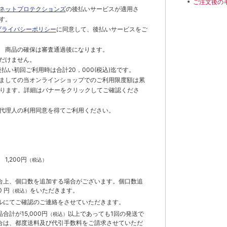
ご注文後の
ネットプロテクションズ
の後払いサービスが適用さ
す。
プライバシーポリシー
に同意して、後払いサービスをご
 商品の確保は審査通過後になります。
だけません。
払い初回ご利用時は合計20，000(税込)迄です。
ましての当オンラインショップでのご利用限度額は累
でとなります。詳細はバナーをクリックしてご確認くださ
代理人の利用同意を得てご利用ください。
）
】
1,200円
（税込）
合上、個口数を追加する場合がございます。個口数追
 円
をいただきます。
（税込）
ルにてご確認のご連絡をさせていただきます。
計が15,000円
以上であっても1回の発送で
（税込）
合は、都度送料及び代引手数料をご請求させていただ