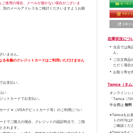
ールをご使用の場合、メールが届かない場合がございま
取り寄せ
、別のメールアドレスをご検討くださいますようお願
予約す
在庫な
在庫状況につ
当店では商
ん。
ざいません。
ご注文商品
なる名義のクレジットカードはご利用いただけません
ただく場合
お取り寄せ
でお支払い。
Tamca（タ
払い
オンラインシ
ジットカードでお支払い。
「Tamca
（1
年会費は
無料
トカード
※（VISAデビットカード等）
のご利用につい
※Tamca
トの付与は
ードでご購入の場合、クレジットの認証時点で、ご指
ご確認くだ
とされます。
※Tamca