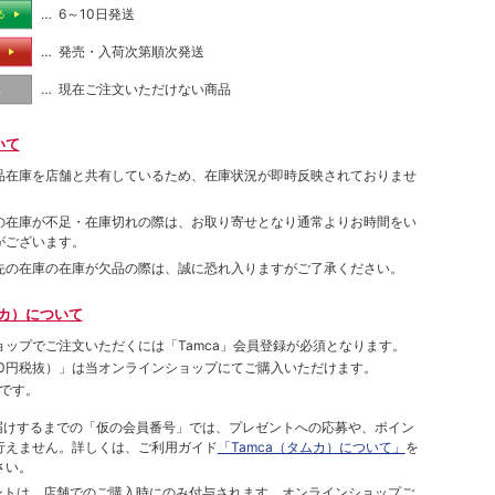
… 6～10日発送
る
… 発売・入荷次第順次発送
る
… 現在ご注文いただけない商品
し
いて
品在庫を店舗と共有しているため、在庫状況が即時反映されておりませ
の在庫が不足・在庫切れの際は、お取り寄せとなり通常よりお時間をい
がございます。
先の在庫の在庫が欠品の際は、誠に恐れ入りますがご了承ください。
ムカ）について
ョップでご注⽂いただくには「Tamca」会員登録が必須となります。
00円税抜）
」は当オンラインショップにてご購⼊いただけます。
です。
をお届けするまでの「仮の会員番号」では、プレゼントへの応募や、ポイン
⾏えません。詳しくは、ご利⽤ガイド
「Tamca（タムカ）について」
を
さい。
ポイントは、店舗でのご購⼊時にのみ付与されます。オンラインショップご