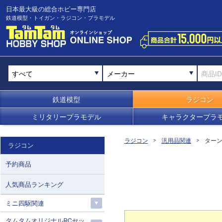
日本最大級の総合ホビー専門店
鉄道模型・トイガン・ラジコン・プラモデル
メーカー
鉄道模型
ラジコン
ミリタリープラモデル
キャラクタープラ
ラジコン
汎用品関連
ター
ラジコン
予約商品
人気商品ランキング
ミニ四駆関連
タムタムオリジナルRCセッ