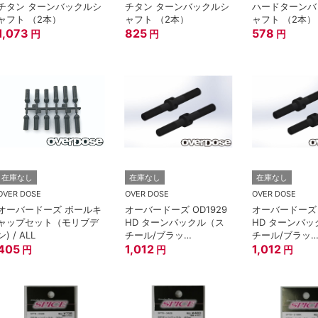
チタン ターンバックルシ
チタン ターンバックルシ
ハードターンバ
ャフト （2本）
ャフト （2本）
ャフト （2本）
1,073
825
578
円
円
円
在庫なし
在庫なし
在庫なし
OVER DOSE
OVER DOSE
OVER DOSE
オーバードーズ ボールキ
オーバードーズ OD1929
オーバードーズ O
ャップセット（モリブデ
HD ターンバックル（ス
HD ターンバ
ン) / ALL
チール/ブラッ
チール/ブラッ
405
ク/30mm）
1,012
ク/26mm）
1,012
円
円
円