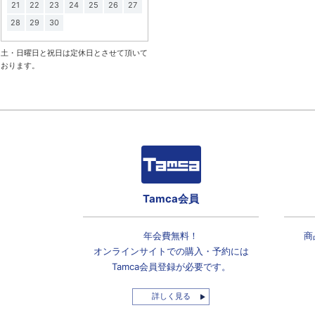
21
22
23
24
25
26
27
28
29
30
土・日曜日と祝日は定休日とさせて頂いて
おります。
Tamca会員
年会費無料！
商
オンラインサイトでの
購入・予約には
Tamca会員登録
が必要です。
詳しく見る