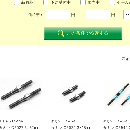
新商品
予約受付中
販売中
セール
円 ～
円
価格帯：
この条件で検索する
表示
タミヤ（TAMIYA）
タミヤ（TAMIYA）
タミヤ（TAMIYA
タミヤ OP527 3×32mm
タミヤ OP525 3×18mm
タミヤ OP942 