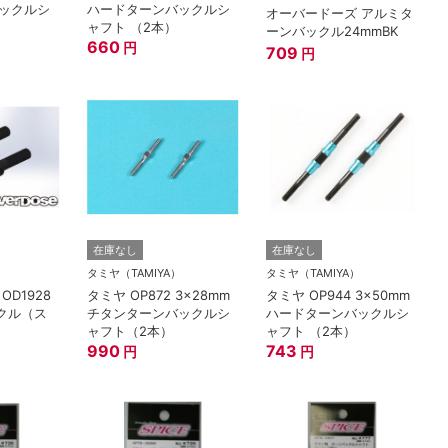
ックルシ
ハードターンバックルシ
オーバードーズ アルミタ
ャフト （2本）
ーンバックル24mmBK
660
円
709
円
在庫なし
在庫なし
タミヤ（TAMIYA）
タミヤ（TAMIYA）
D1928
タミヤ OP872 3×28mm
タミヤ OP944 3x50mm
ックル（ス
チタンターンバックルシ
ハードターンバックルシ
ャフト（2本）
ャフト （2本）
990
743
円
円