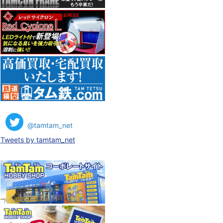
@tamtam_net
Tweets by tamtam_net