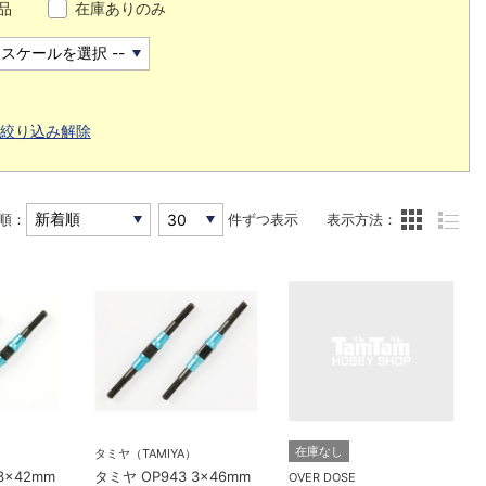
品
在庫ありのみ
絞り込み解除
順：
件ずつ表示
表示方法：
在庫なし
）
タミヤ（TAMIYA）
3x42mm
タミヤ OP943 3x46mm
OVER DOSE