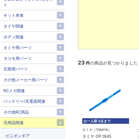
ト
キット本体
タイヤ関連
ボディ関連
タミヤ用パーツ
ヨコモ用パーツ
23
件
の商品が見つかりました
京商用パーツ
その他メーカー用パーツ
RCメカ関連
バッテリー/充電器関連
その他RC用品
お一人様 2点まで
汎用品関連
タミヤ（TAMIYA）
ピニオンギア
タミヤ OP.1845