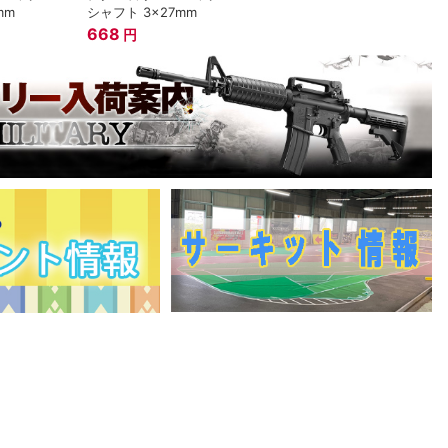
mm
シャフト 3x27mm
668
円