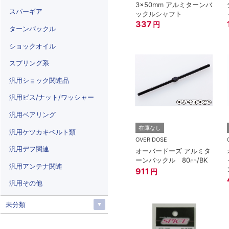
3×50mm アルミターンバ
スパーギア
ックルシャフト
337
円
ターンバックル
ショックオイル
スプリング系
汎用ショック関連品
汎用ビス/ナット/ワッシャー
汎用ベアリング
在庫なし
汎用ケツカキベルト類
OVER DOSE
汎用デフ関連
オーバードーズ アルミタ
ーンバックル 80㎜/BK
汎用アンテナ関連
911
円
汎用その他
未分類