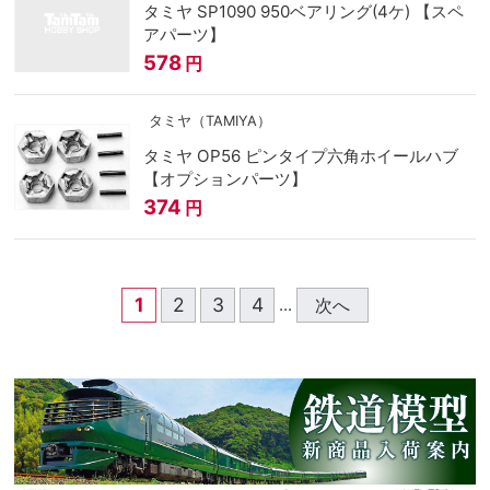
タミヤ SP1090 950ベアリング(4ケ) 【スペ
アパーツ】
578
円
タミヤ（TAMIYA）
タミヤ OP56 ピンタイプ六角ホイールハブ
【オプションパーツ】
374
円
1
2
3
4
次へ
...