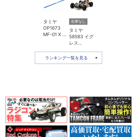
タミヤ
在庫なし
OP1673
タミヤ
MF-01 X ア
58583 イグ
ルミプロペ
レス
ラシャフト
（2013）
Lホイール
本体キット
ランキング一覧を見る
ベース用