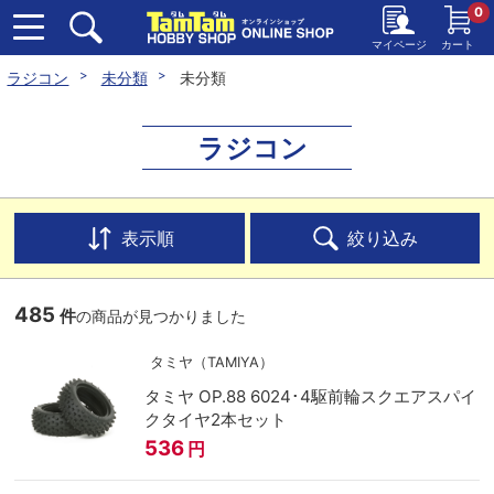
0
マイページ
カート
ラジコン
未分類
未分類
ラジコン
表示順
絞り込み
485
件
の商品が見つかりました
タミヤ（TAMIYA）
タミヤ OP.88 6024･4駆前輪スクエアスパイ
クタイヤ2本セット
536
円