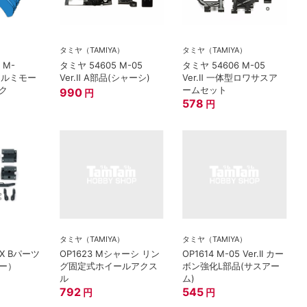
）
タミヤ（TAMIYA）
タミヤ（TAMIYA）
 M-
タミヤ 54605 M-05
タミヤ 54606 M-05
 アルミモー
Ver.Ⅱ A部品(シャーシ)
Ver.Ⅱ 一体型ロワサスア
ク
ームセット
990
円
578
円
）
タミヤ（TAMIYA）
タミヤ（TAMIYA）
1 X Bパーツ
OP1623 Mシャーシ リン
OP1614 M-05 Ver.II カー
ー）
グ固定式ホイールアクス
ボン強化L部品(サスアー
ル
ム)
792
545
円
円