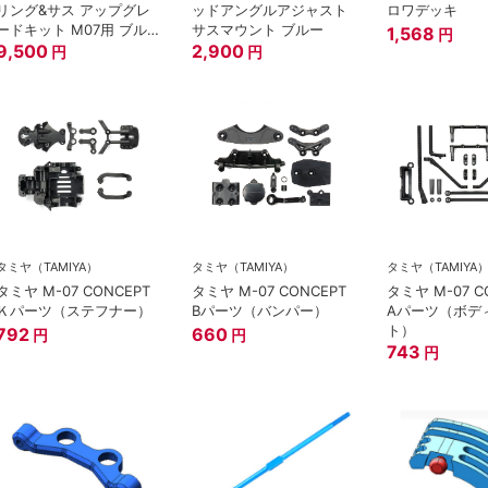
リング&サス アップグレ
ッドアングルアジャスト
ロワデッキ
ードキット M07用 ブル
サスマウント ブルー
1,568
円
ー
9,500
2,900
円
円
タミヤ（TAMIYA）
タミヤ（TAMIYA）
タミヤ（TAMIYA
タミヤ M-07 CONCEPT
タミヤ M-07 CONCEPT
タミヤ M-07 C
Ｋパーツ（ステフナー）
Bパーツ（バンパー）
Aパーツ（ボデ
ト）
792
660
円
円
743
円