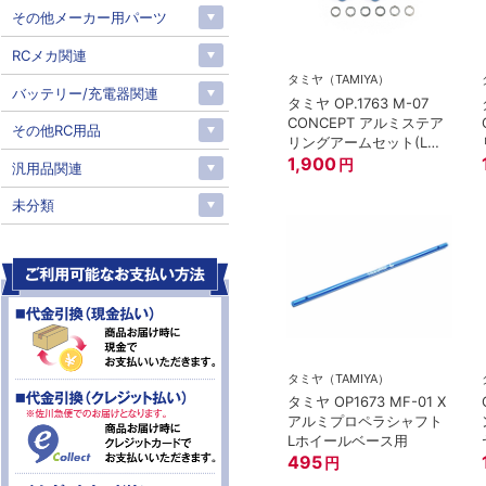
その他メーカー用パーツ
RCメカ関連
タミヤ（TAMIYA）
バッテリー/充電器関連
タミヤ OP.1763 M-07
CONCEPT アルミステア
その他RC用品
リングアームセット(L・
R)
1,900
円
汎用品関連
未分類
タミヤ（TAMIYA）
タミヤ OP1673 MF-01 X
アルミプロペラシャフト
Lホイールベース用
495
円