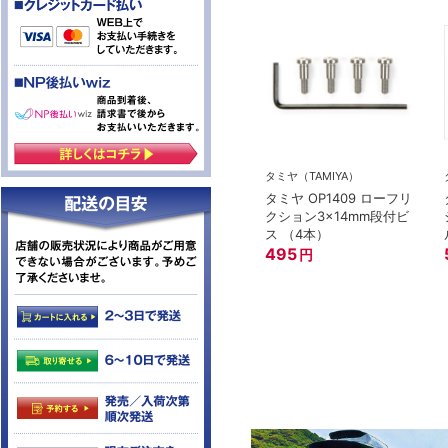
タミヤ（TAMIYA）
タミヤ OP1409 ローフリ
クション3x14mm段付ビ
ス （4本）
495
円