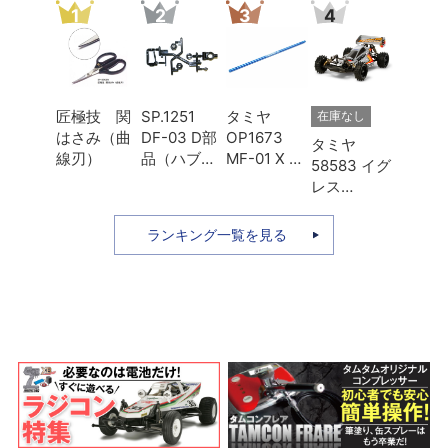
1
2
3
4
匠極技 関
SP.1251
タミヤ
在庫なし
はさみ（曲
DF-03 D部
OP1673
タミヤ
線刃）
品（ハブキ
MF-01 X ア
58583 イグ
ャリア・リ
ルミプロペ
レス
ヤアップラ
ラシャフト
（2013）
イト）
Lホイール
本体キット
ランキング一覧を見る
ベース用