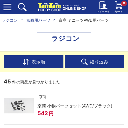
0
マイページ
カート
ラジコン
京商用パーツ
京商 ミニッツAWD用パーツ
ラジコン
表示順
絞り込み
45
件
の商品が見つかりました
京商
京商 小物パーツセット(AWD/ブラック)
542
円