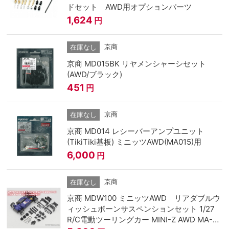
ドセット AWD用オプションパーツ
1,624
円
京商
在庫なし
京商 MD015BK リヤメンシャーシセット
(AWD/ブラック)
451
円
京商
在庫なし
京商 MD014 レシーバーアンプユニット
(TikiTiki基板) ミニッツAWD(MA015)用
6,000
円
京商
在庫なし
京商 MDW100 ミニッツAWD リアダブルウ
ィッシュボーンサスペンションセット 1/27
R/C電動ツーリングカー MINI-Z AWD MA-