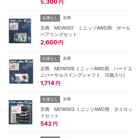
010 （MA-010用）
5,300
円
京商
在庫なし
京商 MDW001 ミニッツAWD用 ボール
ベアリングセット
2,600
円
京商
在庫なし
京商 MDW009 ミニッツAWD用 ハードユ
ニバーサルスイングシャフト (2個入り)
1,714
円
京商
在庫なし
京商 MDW003 ミニッツAWD用 タイロッ
ドセット
542
円