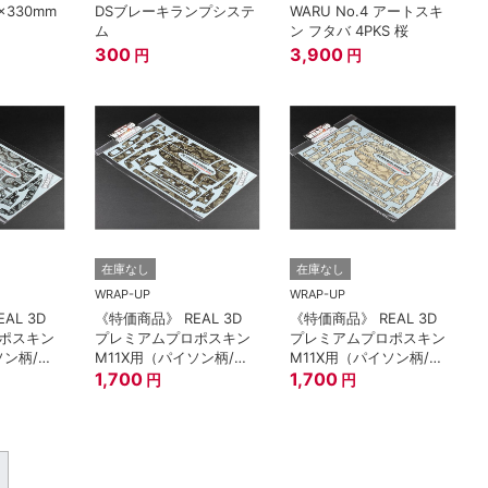
0x330mm
DSブレーキランプシステ
WARU No.4 アートスキ
ム
ン フタバ 4PKS 桜
300
3,900
円
円
在庫なし
在庫なし
WRAP-UP
WRAP-UP
AL 3D
《特価商品》 REAL 3D
《特価商品》 REAL 3D
ポスキン
プレミアムプロポスキン
プレミアムプロポスキン
ソン柄/ナ
M11X用（パイソン柄/ブ
M11X用（パイソン柄/モ
ト）
ラック）
1,700
ノトーン）
1,700
円
円