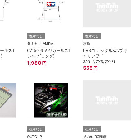
在庫なし
在庫なし
）
タミヤ（TAMIYA）
京商
ガールズT
67150 タミヤガールズT
LA371 ナックル&ハブキ
)
シャツ(ロング)
ャリア(7゜
&10゜/ZX6/ZX-5)
1,980
円
555
円
在庫なし
在庫なし
OUTCLIP
その他(RC関連)