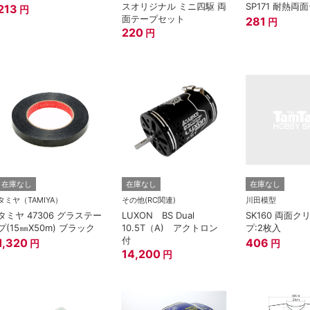
スオリジナル ミニ四駆 両
SP171 耐熱両
213
円
面テープセット
281
円
220
円
在庫なし
在庫なし
在庫なし
タミヤ（TAMIYA）
その他(RC関連)
川田模型
タミヤ 47306 グラステー
LUXON BS Dual
SK160 両面ク
プ(15㎜X50m) ブラック
10.5T（A) アクトロン
プ:2枚入
付
1,320
406
円
円
14,200
円