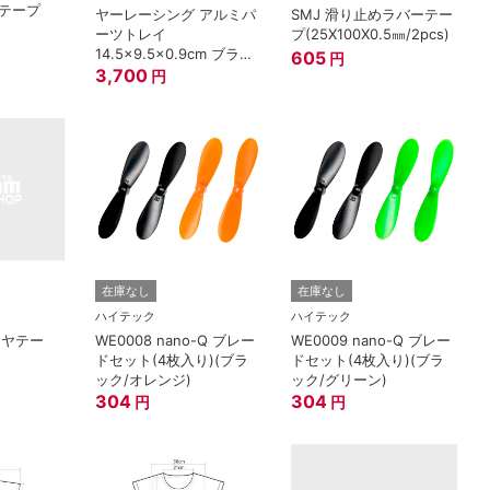
面テープ
ヤーレーシング アルミパ
SMJ 滑り止めラバーテー
ーツトレイ
プ(25X100X0.5㎜/2pcs)
14.5×9.5×0.9cm ブラッ
605
円
ク
3,700
円
在庫なし
在庫なし
ハイテック
ハイテック
リヤテー
WE0008 nano-Q ブレー
WE0009 nano-Q ブレー
ドセット(4枚入り)(ブラ
ドセット(4枚入り)(ブラ
ック/オレンジ)
ック/グリーン)
304
304
円
円