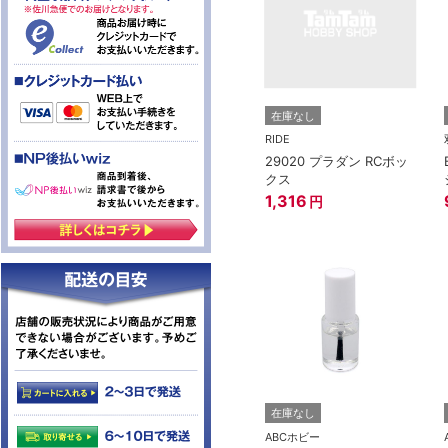
在庫なし
RIDE
29020 プラダン RCボッ
クス
1,316
円
在庫なし
ABCホビー