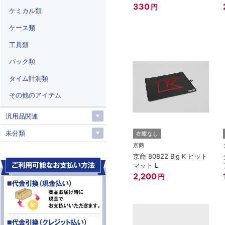
330
円
ケミカル類
ケース類
工具類
バック類
タイム計測類
その他のアイテム
汎用品関連
未分類
在庫なし
京商
京商 80822 Big K ピット
マット L
2,200
円