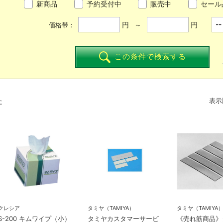
新商品
予約受付中
販売中
セール
円 ～
円
価格帯：
この条件で検索する
た
表示
クレシア
タミヤ（TAMIYA）
タミヤ（TAMIYA
S-200 キムワイプ（小）
タミヤカスタマーサービ
《売れ筋商品》