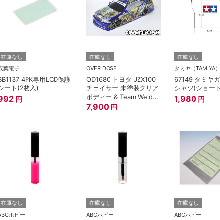
在庫なし
在庫なし
在庫なし
双葉電子
OVER DOSE
タミヤ（TAMIYA
BB1137 4PK専用LCD保護
OD1680 トヨタ JZX100
67149 タミヤ
シート(2枚入)
チェイサー 未塗装クリア
シャツ(ショート
ボディー & Team Weld
992
1,980
円
円
風神雷神グラフィックデ
7,900
円
カールセット
在庫なし
在庫なし
在庫なし
ABCホビー
ABCホビー
ABCホビー