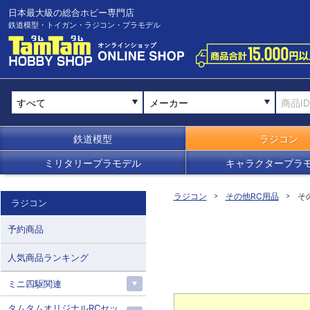
日本最大級の総合ホビー専門店
鉄道模型・トイガン・ラジコン・プラモデル
メーカー
鉄道模型
ラジコン
ミリタリープラモデル
キャラクタープラ
ラジコン
その他RC用品
そ
ラジコン
予約商品
人気商品ランキング
ミニ四駆関連
タムタムオリジナルRCセッ