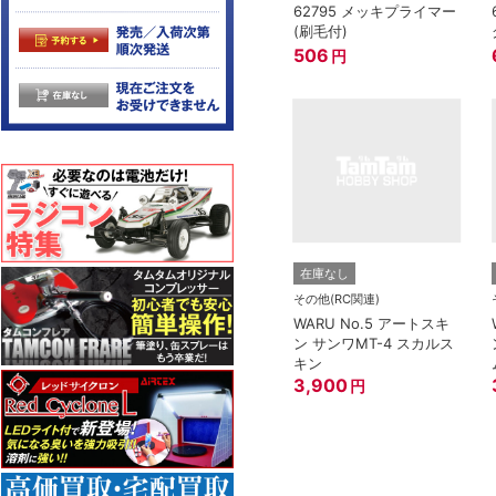
62795 メッキプライマー
(刷毛付)
506
円
在庫なし
その他(RC関連)
WARU No.5 アートスキ
ン サンワMT-4 スカルス
キン
3,900
円