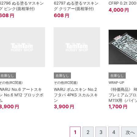
62796 ぬる塗るマスキン
62797 ぬる塗るマスキン
CFRP 0.2t 20
グ ピンク(面相筆付)
グ クリアー(面相筆付)
4,000
円
608
608
円
円
在庫なし
在庫なし
在庫なし
その他(RC関連)
その他(RC関連)
WRAP-UP
WARU No.6 アートスキ
WARU ボムスキン No.2
《特価商品》 RE
ン No.6 M12 ブロックボ
フタバ 4PKS スカルスキ
プレミアムプロ
ム
ン
M11X用（パイ
3,900
3,900
チュラルホワイ
1,700
円
円
円
1
2
3
4
次へ