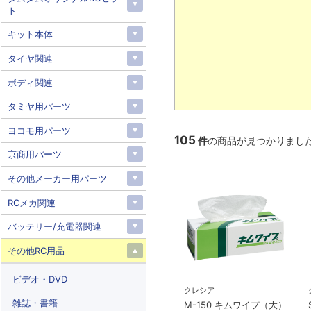
ト
キット本体
タイヤ関連
ボディ関連
タミヤ用パーツ
ヨコモ用パーツ
105
件
の商品が見つかりまし
京商用パーツ
その他メーカー用パーツ
RCメカ関連
バッテリー/充電器関連
その他RC用品
ビデオ・DVD
クレシア
雑誌・書籍
M-150 キムワイプ（大）