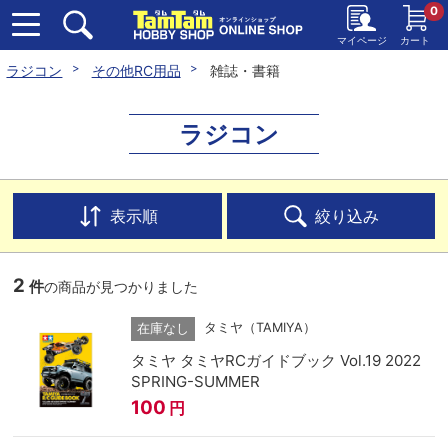
0
マイページ
カート
ラジコン
その他RC用品
雑誌・書籍
ラジコン
表示順
絞り込み
2
件
の商品が見つかりました
タミヤ（TAMIYA）
在庫なし
タミヤ タミヤRCガイドブック Vol.19 2022
SPRING-SUMMER
100
円