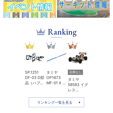
Ranking
1
2
3
SP.1251
タミヤ
在庫なし
DF-03 D部
OP1673
タミヤ
品（ハブキ
MF-01 X ア
58583 イグ
ャリア・リ
ルミプロペ
レス
ヤアップラ
ラシャフト
（2013）
イト）
Lホイール
本体キット
ランキング一覧を見る
ベース用