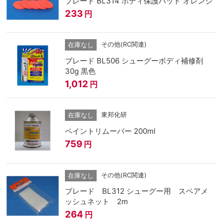
ブレード BL314 ボディ保護パッド オレンジ
233
円
その他(RC関連)
在庫なし
ブレード BL506 シューグーボディ補修剤
30g 黒色
1,012
円
東邦化研
在庫なし
ペイントリムーバー 200ml
759
円
その他(RC関連)
在庫なし
ブレード BL312 シューグー用 スペアメ
ッシュネット 2m
264
円