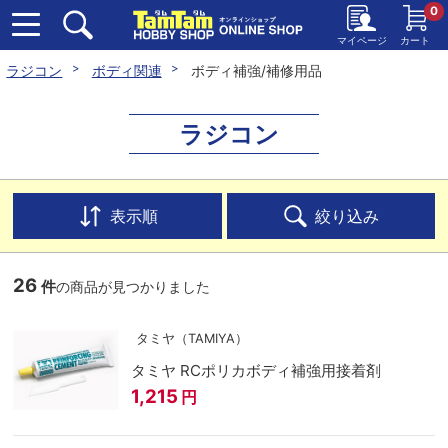
0
マイページ
カート
ラジコン
ボディ関連
ボディ補強/補修用品
ラジコン
表示順
絞り込み
26
件
の商品が見つかりました
タミヤ（TAMIYA）
タミヤ RCポリカボディ補強用接着剤
1,215
円