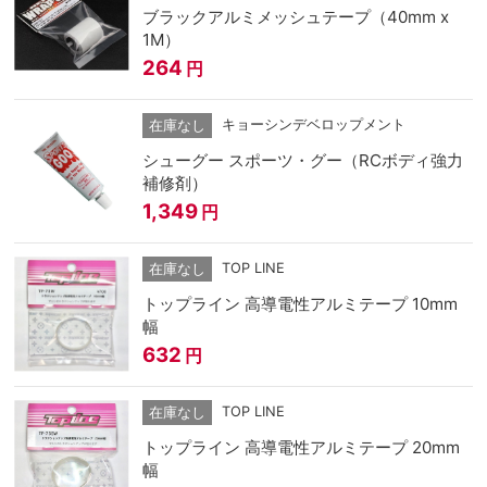
ブラックアルミメッシュテープ（40mm x
1M）
264
円
キョーシンデベロップメント
在庫なし
シューグー スポーツ・グー（RCボディ強力
補修剤）
1,349
円
TOP LINE
在庫なし
トップライン 高導電性アルミテープ 10mm
幅
632
円
TOP LINE
在庫なし
トップライン 高導電性アルミテープ 20mm
幅