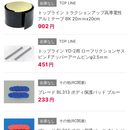
TOP LINE
在庫なし
トップライン トラクションアップ高導電性
アルミテープ BK 20ｍｍx20cm
902
円
TOP LINE
在庫なし
トップライン YD-2用 ローフリクションサス
ピン Fアッパーアームピンφ2.5ｍｍ
451
円
その他(RC関連)
在庫なし
ブレード BL313 ボディ保護パッド ブルー
233
円
その他(RC関連)
在庫なし