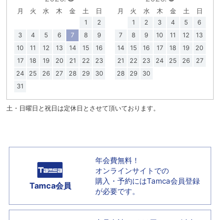
月
火
水
木
金
土
日
月
火
水
木
金
土
日
1
2
1
2
3
4
5
6
3
4
5
6
7
8
9
7
8
9
10
11
12
13
10
11
12
13
14
15
16
14
15
16
17
18
19
20
17
18
19
20
21
22
23
21
22
23
24
25
26
27
24
25
26
27
28
29
30
28
29
30
31
土・日曜日と祝日は定休日とさせて頂いております。
年会費無料！
オンラインサイトでの
購入・予約には
Tamca会員登録
Tamca会員
が必要です。