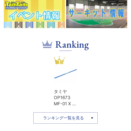
Ranking
1
タミヤ
OP1673
MF-01 X ア
ルミプロペ
ラシャフト
ランキング一覧を見る
Lホイール
ベース用