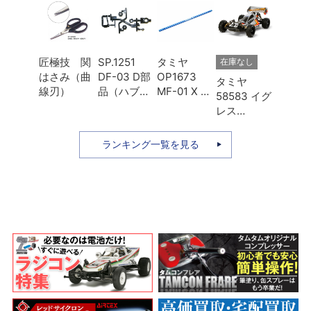
匠極技 関
SP.1251
タミヤ
在庫なし
はさみ（曲
DF-03 D部
OP1673
タミヤ
線刃）
品（ハブキ
MF-01 X ア
58583 イグ
ャリア・リ
ルミプロペ
レス
ヤアップラ
ラシャフト
（2013）
イト）
Lホイール
本体キット
ランキング一覧を見る
ベース用