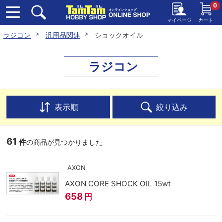
0
マイページ
カート
ラジコン
汎用品関連
ショックオイル
ラジコン
表示順
絞り込み
61
件
の商品が見つかりました
AXON
AXON CORE SHOCK OIL 15wt
658
円