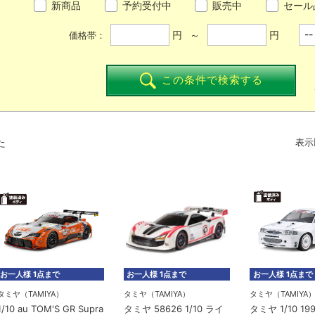
新商品
予約受付中
販売中
セール
円 ～
円
価格帯：
この条件で検索する
た
表示
お一人様 1点まで
お一人様 1点まで
お一人様 1点まで
タミヤ（TAMIYA）
タミヤ（TAMIYA）
タミヤ（TAMIYA
1/10 au TOM'S GR Supra
タミヤ 58626 1/10 ライ
タミヤ 1/10 1