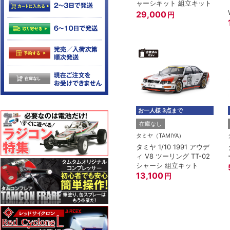
ャーシキット 組立キット
29,000
円
お一人様 3点まで
在庫なし
タミヤ（TAMIYA）
タミヤ 1/10 1991 アウデ
ィ V8 ツーリング TT-02
シャーシ 組立キット
13,100
円