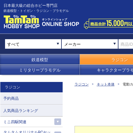
日本最大級の総合ホビー専門店
鉄道模型・トイガン・ラジコン・プラモデル
メーカー
鉄道模型
ラジコン
ミリタリープラモデル
キャラクタープラ
ラジコン
キット本体
電動カ
ラジコン
予約商品
人気商品ランキング
ミニ四駆関連
タムタムオリジナルRCセッ