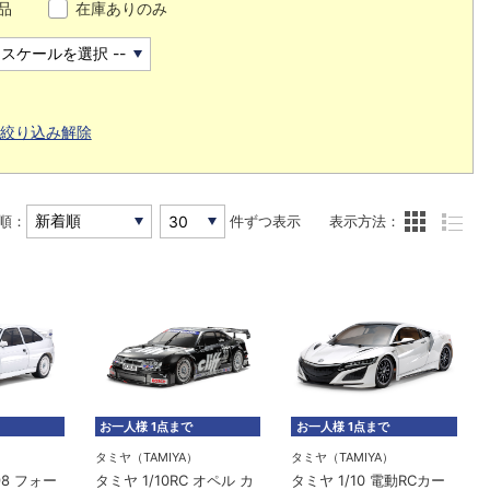
品
在庫ありのみ
絞り込み解除
順：
件ずつ表示
表示方法：
お一人様 1点まで
お一人様 1点まで
）
タミヤ（TAMIYA）
タミヤ（TAMIYA）
998 フォー
タミヤ 1/10RC オペル カ
タミヤ 1/10 電動RCカー