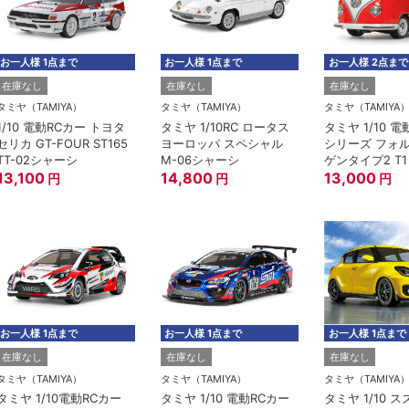
お一人様 1点まで
お一人様 1点まで
お一人様 2点まで
在庫なし
在庫なし
在庫なし
タミヤ（TAMIYA）
タミヤ（TAMIYA）
タミヤ（TAMIYA
1/10 電動RCカー トヨタ
タミヤ 1/10RC ロータス
タミヤ 1/10 
セリカ GT-FOUR ST165
ヨーロッパ スペシャル
シリーズ フォ
TT-02シャーシ
M-06シャーシ
ゲンタイプ2 T1
13,100
14,800
ャーシ 組立キ
13,000
円
円
円
お一人様 1点まで
お一人様 1点まで
お一人様 1点まで
在庫なし
在庫なし
在庫なし
タミヤ（TAMIYA）
タミヤ（TAMIYA）
タミヤ（TAMIYA
ミヤ 1/10電動RCカー
タミヤ 1/10 電動RCカー
タミヤ 1/10 