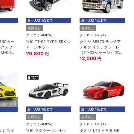
お一人様 1点まで
お一人様 1点まで
在庫なし
在庫なし
）
タミヤ（TAMIYA）
タミヤ（TAMIYA）
電動RCカー
1/10 TT-02 TYPE-SRX シ
タミヤ 58570 ランチア
ルクスワー
ャーシキット
デルタ インテグラーレ
 M-06シ
（TT-02シャーシ） 本体
29,800
円
ット
キット
12,000
円
お一人様 1点まで
お一人様 1点まで
在庫なし
在庫なし
）
タミヤ（TAMIYA）
タミヤ（TAMIYA）
スズキ スイ
1/10 マクラーレン セナ
タミヤ 1/10 トヨタ GR