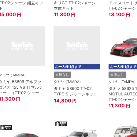
TT-02シャーシ 組立キッ
キリGT TT-02シャーシ
ド エスコート 
ト
本体キット
TT-02シャー
15,000
11,300
ト
13,100
円
円
円
お一人様 1点まで
お一人様 1点まで
在庫なし
在庫なし
タミヤ（TAMIYA）
タミヤ 58606 アルファ
タミヤ（TAMIYA）
タミヤ（TAMIYA
ロメオ 155 V6 TI マルテ
タミヤ 58600 TT-02
タミヤ 58625 1
ィーニ（TT-02 シャー
TYPE-S シャーシキット
MOTUL AUTEC
シ） 本体キット
11,300
円
TT-02シャー
14,800
円
ト
11,300
円