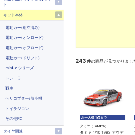
ト
キット本体
電動カー(組立済み)
電動カー(オンロード)
電動カー(オフロード)
電動カー(ドリフト)
243
件
の商品が見つかりまし
mini-z シリーズ
トレーラー
戦車
ヘリコプター/航空機
トイラジコン
お一人様 1点まで
その他RC
タミヤ（TAMIYA）
タイヤ関連
タミヤ 1/10 1992 アウデ