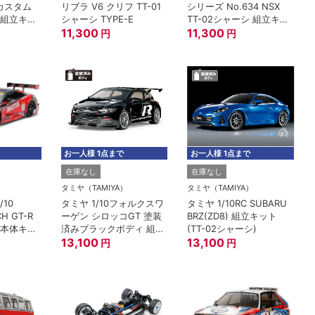
カスタム
リブラ V6 クリフ TT-01
シリーズ No.634 NSX
シ 組立キッ
シャーシ TYPE-E
TT-02シャーシ 組立キッ
11,300
ト
11,300
円
円
お一人様 1点まで
お一人様 1点まで
在庫なし
在庫なし
）
タミヤ（TAMIYA）
タミヤ（TAMIYA）
/10
タミヤ 1/10フォルクスワ
タミヤ 1/10RC SUBARU
H GT-R
ーゲン シロッコGT 塗装
BRZ(ZD8) 組立キット
シ 本体キッ
済みブラックボディ 組立
(TT-02シャーシ)
キット
13,100
13,100
円
円