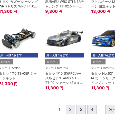
トヨタ ガズー レーシング
SUBARU WRX STI NBRチ
フトスポーツ M
WRT/ヤリス WRC TT-02
ャレンジ TT-02シャーシ
ーシ 組立キッ
シャーシ 組立キット
11,300
組立キット
9,300
13,000
円
円
円
お一人様 1点まで
お一人様 1点まで
お一人様 1点まで
在庫なし
在庫なし
在庫なし
タミヤ（TAMIYA）
タミヤ（TAMIYA）
タミヤ（TAMIYA
タミヤ 1/10 TB-05R シャ
タミヤ 1/10 電動RCカー
タミヤ No.631 
ーシキット
メルセデス AMG GT3
RCカーシリーズ
TT-02 シャーシ 組立キッ
インプレッサ 
51,300
円
ト
11,300
ロ '99 TT-0
11,300
円
円
立キット
1
2
3
4
...
次