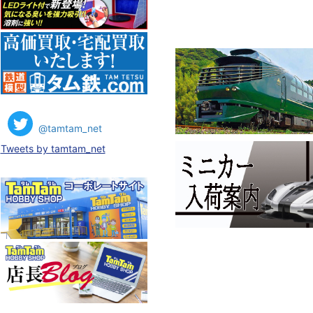
@tamtam_net
Tweets by tamtam_net