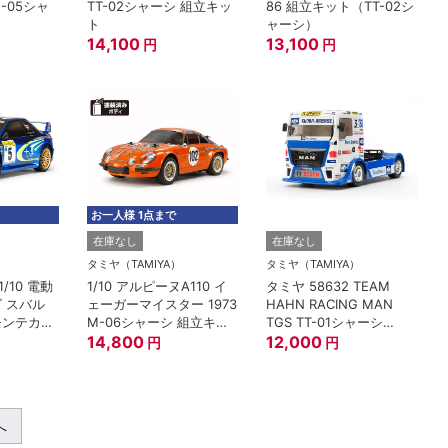
-05シャ
TT-02シャーシ 組立キッ
86 組立キット（TT-02シ
ト
ト
ャーシ）
14,100
13,100
円
円
お一人様 1点まで
在庫なし
在庫なし
）
タミヤ（TAMIYA）
タミヤ（TAMIYA）
1/10 電動
1/10 アルピーヌA110 イ
タミヤ 58632 TEAM
 スバル
ェーガーマイスター 1973
HAHN RACING MAN
モンテカル
M-06シャーシ 組立キッ
TGS TT-01シャーシ
2シャーシ 組
ト
14,800
TYPE-E 組立キット
12,000
円
円
へ