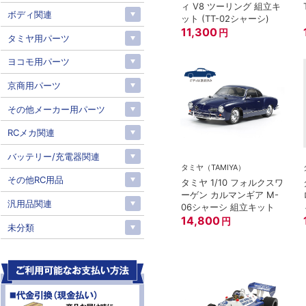
ィ V8 ツーリング 組立キ
ボディ関連
ット (TT-02シャーシ)
11,300
円
タミヤ用パーツ
ヨコモ用パーツ
京商用パーツ
その他メーカー用パーツ
RCメカ関連
バッテリー/充電器関連
タミヤ（TAMIYA）
その他RC用品
タミヤ 1/10 フォルクスワ
ーゲン カルマンギア M-
汎用品関連
06シャーシ 組立キット
14,800
円
未分類