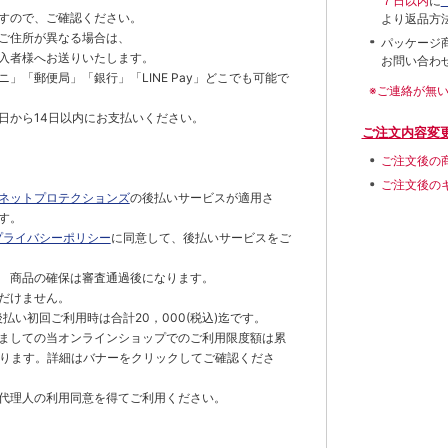
７日以内
に
すので、ご確認ください。
より返品方
ご住所が異なる場合は、
パッケージ
入者様へお送りいたします。
お問い合わ
」「郵便局」「銀行」「LINE Pay」どこでも可能で
※ご連絡が無
日から14日以内にお支払いください。
ご注文内容変
ご注文後の
ご注文後の
ネットプロテクションズ
の後払いサービスが適用さ
す。
プライバシーポリシー
に同意して、後払いサービスをご
 商品の確保は審査通過後になります。
だけません。
払い初回ご利用時は合計20，000(税込)迄です。
ましての当オンラインショップでのご利用限度額は累
でとなります。詳細はバナーをクリックしてご確認くださ
代理人の利用同意を得てご利用ください。