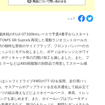
商品について問い合わせる
シェア
T最終戦のFUJI GT300kmレースで予選4番手からスタート
M'S GR Supraを再現した電動ラジオコントロールカ
部の独特な形状のサイドフラップ、フロントバンパーのカ
たっぷりにモデル化しました。ボディはオレンジとホワイ
、ボディキャッチ等の穴開け加工も施しました。また、フ
ミラーなどはABS樹脂製の別部品で用意してスケール感
シはシャフトドライブ4WDのTT-02を採用。走行用バッ
れ、サスアームやアップライトを左右共通化して組み立て
ーツの組み換えなどによりホイールベース、車高、トレッ
ィングも楽しめます。また、ホイールハブはブレーキディ
を装備するなど、遊び心もたっぷり。精悍なガンメタルカ