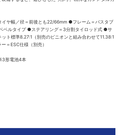
 ●タイヤ幅／径＝前後とも22/66mm ●フレーム＝バスタブ
ベベルタイプ ●ステアリング＝3分割タイロッド式 ●サ
準8.27:1（別売のピニオンと組み合わせて11.38:1
ラー＝ESC仕様（別売）
単3形電池4本