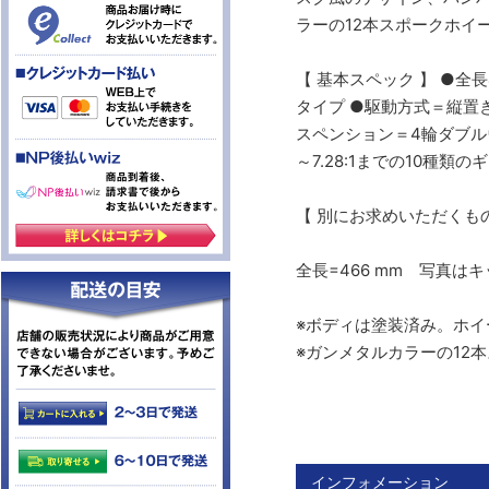
ラーの12本スポークホイ
【 基本スペック 】 ●全長
タイプ ●駆動方式＝縦置
スペンション＝4輪ダブルウ
～7.28:1までの10種
【 別にお求めいただくもの
全長=466 mm 写真
※ボディは塗装済み。ホ
※ガンメタルカラーの12
インフォメーション