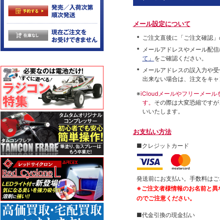
メール設定について
ご注文直後に「ご注文確認」
メールアドレスやメール配信
て」
をご確認ください。
メールアドレスの誤入力や受
出来ない場合は、注文をキャ
※
iCloudメールやフリーメ
す。
その際は大変恐縮ですが
いいたします。
お支払い方法
■クレジットカード
発送前にお支払い。手数料はご
※ご注文者様情報のお名前と異
のでご注意ください。
■代金引換の現金払い