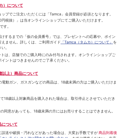
ムカ）について
ョップでご注⽂いただくには「Tamca」会員登録が必須となります。
00円税抜）
」は当オンラインショップにてご購⼊いただけます。
です。
をお届けするまでの「仮の会員番号」では、プレゼントへの応募や、ポイン
⾏えません。詳しくは、ご利⽤ガイド
「Tamca（タムカ）について」
を
さい。
ポイントは、店舗でのご購⼊時にのみ付与されます。オンラインショップご
ポイントはつきませんのでご了承ください。
歳以上）商品について
象の電動ガン、ガスガンなどの商品は、18歳未満の方はご購入いただけま
して18歳以上対象商品を購入された場合は、取引停止とさせていただき
者の同意があっても、18歳未満の方にはお売りすることはできません。
品について
に誤送や破損・汚れなどがあった場合は、大変お手数ですが
商品到着後