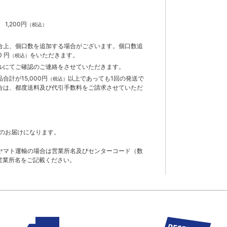
）
】
1,200円
（税込）
合上、個口数を追加する場合がございます。個口数追
 円
をいただきます。
（税込）
ルにてご確認のご連絡をさせていただきます。
計が15,000円
以上であっても1回の発送で
（税込）
合は、都度送料及び代引手数料をご請求させていただ
のお届けになります。
ヤマト運輸の場合は営業所名及びセンターコード（数
営業所名をご記載ください。