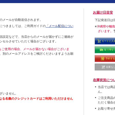
お届け日目安
のメールが自動送信されます。
下記発送日は
につきましては、ご利用ガイドの
「メール配信につい
※
沖縄県や離
ざいます。
信設定などで、当店からのメールが届かずにご連絡が
ンセルさせていただく場合がございます。
カートに入
ールをご使用の場合、メールが届かない場合がございま
取り寄せ
、別のメールアドレスをご検討くださいますようお願
予約す
在庫な
在庫状況につ
当店では商
ん。
ざいません。
ご注文商品
なる名義のクレジットカードはご利用いただけません
ただく場合
お取り寄せ