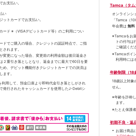
でお支払い。
Tamca（タ
払い
オンラインシ
ジットカードでお支払い。
「Tamca
（1
年会費は
無料
トカード
※（VISAデビットカード等）
のご利用につい
※Tamca
トの付与は
ードでご購入の場合、クレジットの認証時点で、ご指
ご確認くだ
とされます。
※Tamca
が変更になった場合、変更前の利用金額は後日返金さ
利用時には
は２重引き落としとなり、返金までに最大で60日を要
ため、デビット機能付きクレジットカードでの決済は
年齢制限（18
します。
18歳以上対
を利用して、預金口座より即時代金引き落としがされ
せん。
発行されたキャッシュカードを使用したJ-Debitシ
※年齢を詐称
ます。
※たとえ保護
初期不良・返
お届け商品