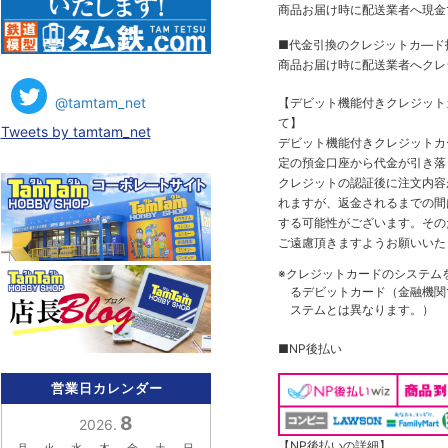
商品お届け時に配送業者へ現金
■代金引換のクレジットカ―ド
商品お届け時に配送業者へクレ
@tamtam_net
【デビット機能付きクレジッ
て】
Tweets by tamtam_net
デビット機能付きクレジットカ
定の預金口座から代金が引き落
クレジットの認証後に注文内容
れますが、返金されるまでの間
する可能性がございます。その
ご遠慮頂きますようお願いいた
※クレジットカードのシステム
るデビットカード（金融機関で
ステムとは異なります。）
■NP後払い
営業日カレンダー
8
2026.
【NP後払いの詳細】
月
火
水
木
金
土
日