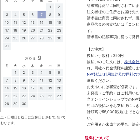
請求書は商品に同封されていま
1
2
注文者様のご住所とお届け先の
3
4
5
6
7
8
9
請求書は商品に同封されず、購
10
11
12
13
14
15
16
商品代金のお支払いは「コンビニ
17
18
19
20
21
22
23
す。
請求書の記載事項に従って発行
24
25
26
27
28
29
30
31
【ご注意】
後払い手数料：250円
9
2026.
後払いのご注文には、
株式会社
月
火
水
木
金
土
日
れ、同社へ代金債権を譲渡しま
1
2
3
4
5
6
NP後払い利用規約及び同社の
7
8
9
10
11
12
13
選択ください。
お支払いには審査が必要です。
14
15
16
17
18
19
20
未発売（ご予約）はご利用いた
21
22
23
24
25
26
27
当オンラインショップでのNP後
28
29
30
初回の後払いをお支払後につき
計残高で55,000(税込)ま
土・日曜日と祝日は定休日とさせて頂いて
い。
おります。
ご利用者が未成年の場合、法定
送料について