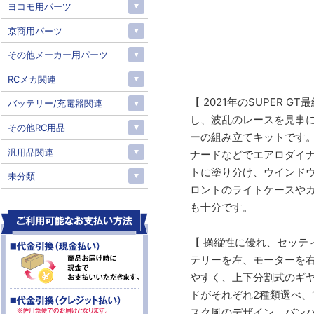
ヨコモ用パーツ
京商用パーツ
その他メーカー用パーツ
RCメカ関連
【 2021年のSUPER 
バッテリー/充電器関連
し、波乱のレースを見事に制
その他RC用品
ーの組み立てキットです
汎用品関連
ナードなどでエアロダイ
トに塗り分け、ウインド
未分類
ロントのライトケースやカ
も十分です。
【 操縦性に優れ、セッティ
テリーを左、モーターを
やすく、上下分割式のギ
ドがそれぞれ2種類選べ、
スク風のデザイン、バン