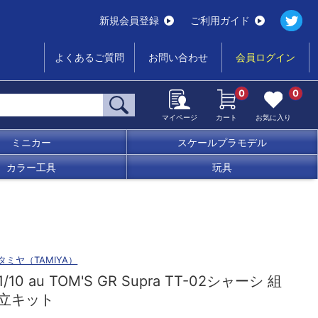
新規会員登録
ご利用ガイド
よくあるご質問
お問い合わせ
会員ログイン
0
0
マイページ
カート
お気に入り
ミニカー
スケールプラモデル
カラー工具
玩具
タミヤ（TAMIYA）
1/10 au TOM'S GR Supra TT-02シャーシ 組
立キット