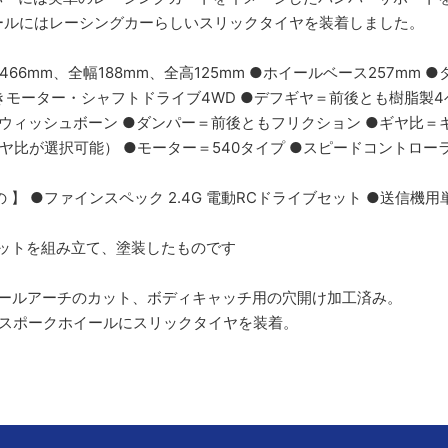
ールにはレーシングカーらしいスリックタイヤを装着しました。
466mm、全幅188mm、全高125mm ●ホイールベース257mm
きモーター・シャフトドライブ4WD ●デフギヤ＝前後とも樹脂製4
ィッシュボーン ●ダンパー＝前後ともフリクション ●ギヤ比＝キット標
類のギヤ比が選択可能） ●モーター＝540タイプ ●スピードコントロー
 】 ●ファインスペック 2.4G 電動RCドライブセット ●送信機用
はキットを組み立て、塗装したものです
イールアーチのカット、ボディキャッチ用の穴開け加工済み。
本スポークホイールにスリックタイヤを装着。