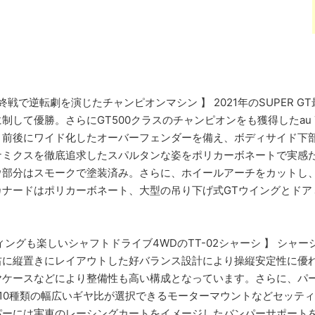
GT最終戦で逆転劇を演じたチャンピオンマシン 】 2021年のSUPER G
して優勝。さらにGT500クラスのチャンピオンをも獲得したau TO
。前後にワイド化したオーバーフェンダーを備え、ボディサイド下
ナミクスを徹底追求したスパルタンな姿をポリカーボネートで実感
ウ部分はスモークで塗装済み。さらに、ホイールアーチをカットし
ナードはポリカーボネート、大型の吊り下げ式GTウイングとドア
ングも楽しいシャフトドライブ4WDのTT-02シャーシ 】 シャー
右に縦置きにレイアウトした好バランス設計により操縦安定性に優
ヤケースなどにより整備性も高い構成となっています。さらに、パ
10種類の幅広いギヤ比が選択できるモーターマウントなどセッテ
パーには実車のレーシングカートをイメージしたバンパーサポート