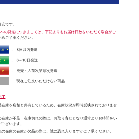
目安です。
島への発送につきましては、下記よりもお届け日数をいただく場合がご
予めご了承ください。
… 3日以内発送
れる
… 6～10日発送
る
… 発売・入荷次第順次発送
る
… 現在ご注文いただけない商品
し
いて
品在庫を店舗と共有しているため、在庫状況が即時反映されておりませ
の在庫が不足・在庫切れの際は、お取り寄せとなり通常よりお時間をい
がございます。
先の在庫の在庫が欠品の際は、誠に恐れ入りますがご了承ください。