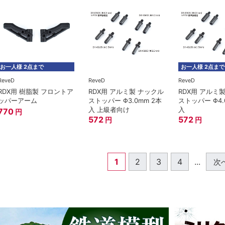
お一人様 2点まで
お一人様 2点まで
ReveD
ReveD
ReveD
RDX用 樹脂製 フロントア
RDX用 アルミ製 ナックル
RDX用 アルミ
ッパーアーム
ストッパー Φ3.0mm 2本
ストッパー Φ4.
入 上級者向け
入
770
円
572
572
円
円
1
2
3
4
...
次