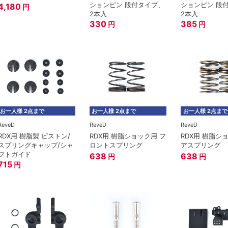
ションピン 段付タイプ、
ションピン 段
4,180
円
2本入
2本入
330
385
円
円
お一人様 2点まで
お一人様 2点まで
お一人様 2点まで
ReveD
ReveD
ReveD
RDX用 樹脂製 ピストン/
RDX用 樹脂ショック用 フ
RDX用 樹脂ショ
スプリングキャップ/シャ
ロントスプリング
アスプリング
フトガイド
638
638
円
円
715
円