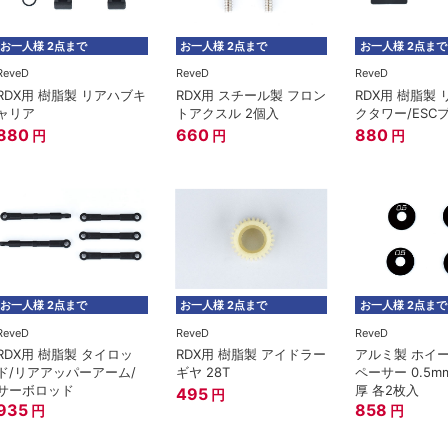
お一人様 2点まで
お一人様 2点まで
お一人様 2点まで
ReveD
ReveD
ReveD
RDX用 樹脂製 リアハブキ
RDX用 スチール製 フロン
RDX用 樹脂製
ャリア
トアクスル 2個入
クタワー/ESC
880
660
880
円
円
円
お一人様 2点まで
お一人様 2点まで
お一人様 2点まで
ReveD
ReveD
ReveD
RDX用 樹脂製 タイロッ
RDX用 樹脂製 アイドラー
アルミ製 ホイ
ド/リアアッパーアーム/
ギヤ 28T
ペーサー 0.5mm
サーボロッド
厚 各2枚入
495
円
935
858
円
円