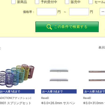
新商品
予約受付中
販売中
セール
円 ～
円
価格帯：
この条件で検索する
た
表示
お一人様 1点まで
お一人様 2点まで
お一人様 2点まで
ADICTION(アディクション)
ReveD
ReveD
RX01 スプリングセット
Φ3.0×26.0mm サスペン
Φ3.0×31.0m