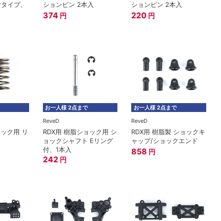
付タイプ、
ションピン 2本入
ションピン 2本入
374
220
円
円
お一人様 2点まで
お一人様 2点まで
ReveD
ReveD
ック用 リ
RDX用 樹脂ショック用 シ
RDX用 樹脂製 ショックキ
ョックシャフト Eリング
ャップ/ショックエンド
付、1本入
858
円
242
円