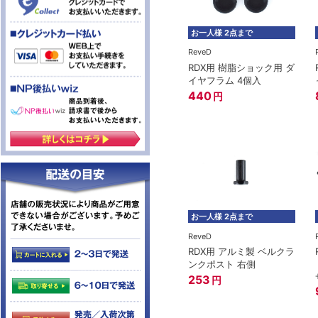
お一人様 2点まで
ReveD
RDX用 樹脂ショック用 ダ
イヤフラム 4個入
440
円
お一人様 2点まで
ReveD
RDX用 アルミ製 ベルクラ
ンクポスト 右側
253
円