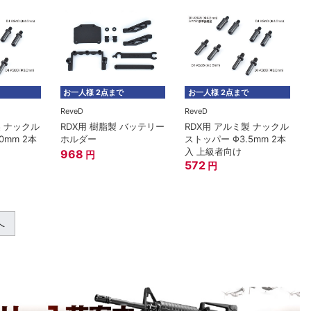
お一人様 2点まで
お一人様 2点まで
ReveD
ReveD
製 ナックル
RDX用 樹脂製 バッテリー
RDX用 アルミ製 ナックル
0mm 2本
ホルダー
ストッパー Φ3.5mm 2本
入 上級者向け
968
円
572
円
へ