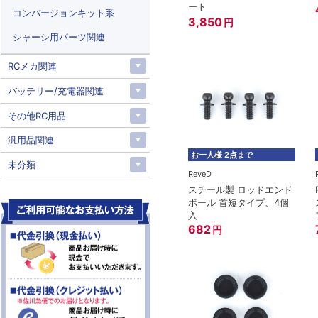
ート
コンバージョンキット系
3,850
円
シャーシ用パーツ関連
RCメカ関連
バッテリー/充電器関連
その他RC用品
汎用品関連
お一人様 2点まで
未分類
ReveD
スチール製 ロッドエンド
ボール 首短タイプ、4個
入
682
円