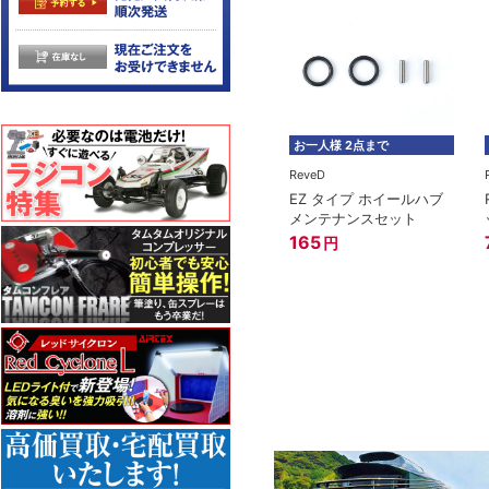
お一人様 2点まで
ReveD
EZ タイプ ホイールハブ
メンテナンスセット
165
円