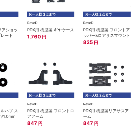
お一人様 2点まで
お一人様 2点まで
ReveD
ReveD
 リアショッ
RDX用 樹脂製 ギヤケース
RDX用 樹脂製 フロントア
プレート
ッパー&ロアサスマウント
1,760
円
825
円
お一人様 2点まで
お一人様 2点まで
ReveD
ReveD
ールハブ ス
RDX用 樹脂製 フロントロ
RDX用 樹脂製リアサスア
/1.0mm
アアーム
ーム
847
847
円
円