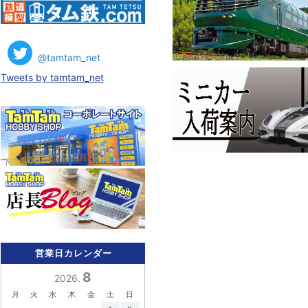
@tamtam_net
Tweets by tamtam_net
営業日カレンダー
8
2026.
月
火
水
木
金
土
日