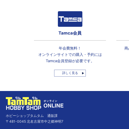
Tamca会員
年会費無料！
商
オンラインサイトでの
購入・予約には
Tamca会員登録
が必要です。
詳しく見る
ホビーショップタムタム 通販課
〒481-0045 北名古屋市中之郷神明7