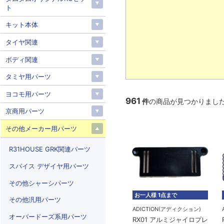
ト
キット本体
タイヤ関連
ボディ関連
タミヤ用パーツ
ヨコモ用パーツ
961
件
の商品が見つかりまし
京商用パーツ
その他メーカー用パーツ
R31HOUSE GRK関連パーツ
スパイス デザイヤ用パーツ
その他シャーシパーツ
お一人様 1点まで
その他汎用パーツ
ADICTION(アディクション)
オーバードーズ系用パーツ
RX01 アルミジャイロプレ