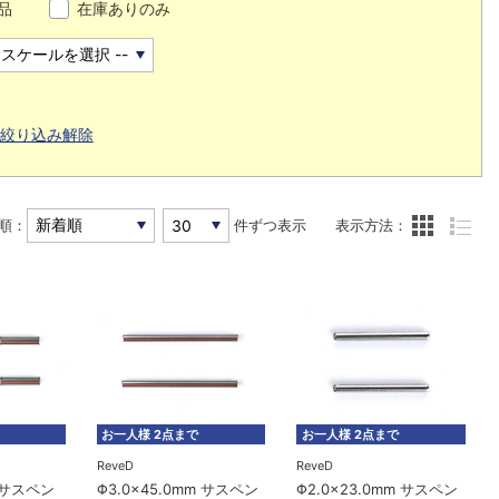
品
在庫ありのみ
絞り込み解除
順：
件ずつ表示
表示方法：
お一人様 2点まで
お一人様 2点まで
ReveD
ReveD
m サスペン
Φ3.0×45.0mm サスペン
Φ2.0×23.0mm サスペン