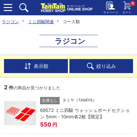
0
マイページ
カート
ラジコン
ミニ四駆関連
コース類
ラジコン
表示順
絞り込み
2
件
の商品が見つかりました
タミヤ（TAMIYA）
在庫なし
69572 ミニ四駆 ウォッシュボードセクショ
ン 5mm・10mm各2枚【限定】
550
円