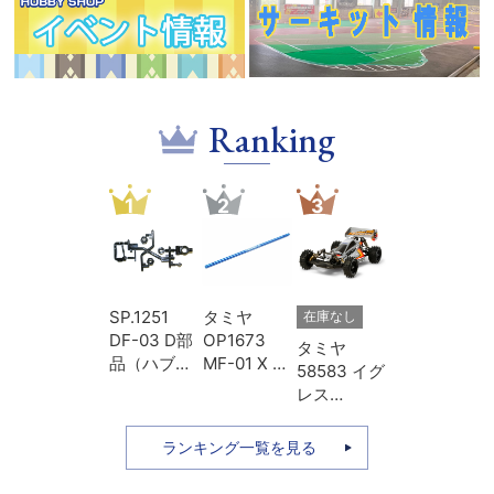
Ranking
1
2
3
SP.1251
タミヤ
在庫なし
DF-03 D部
OP1673
タミヤ
品（ハブキ
MF-01 X ア
58583 イグ
ャリア・リ
ルミプロペ
レス
ヤアップラ
ラシャフト
（2013）
イト）
Lホイール
本体キット
ランキング一覧を見る
ベース用