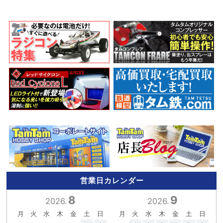
営業日カレンダー
8
9
2026.
2026.
月
火
水
木
金
土
日
月
火
水
木
金
土
日