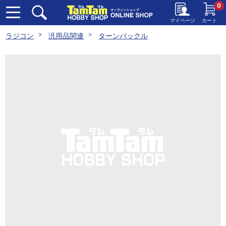
0
マイページ
カート
ラジコン
汎用品関連
ターンバックル