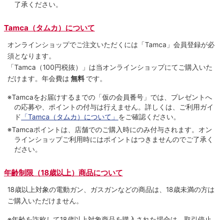
了承ください。
Tamca（タムカ）について
オンラインショップでご注⽂いただくには「Tamca」会員登録が必
須となります。
「Tamca
（100円税抜）
」は当オンラインショップにてご購⼊いた
だけます。
年会費は
無料
です。
※Tamcaをお届けするまでの「仮の会員番号」では、プレゼントへ
の応募や、ポイントの付与は⾏えません。詳しくは、ご利⽤ガイ
ド
「Tamca（タムカ）について」
をご確認ください。
※Tamcaポイントは、店舗でのご購⼊時にのみ付与されます。オン
ラインショップご利用時にはポイントはつきませんのでご了承く
ださい。
年齢制限（18歳以上）商品について
18歳以上対象の電動ガン、ガスガンなどの商品は、18歳未満の方は
ご購入いただけません。
※年齢を詐称して18歳以上対象商品を購入された場合は、取引停止