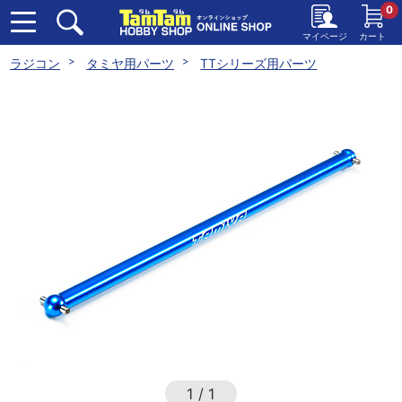
0
マイページ
カート
ラジコン
タミヤ用パーツ
TTシリーズ用パーツ
1
/
1