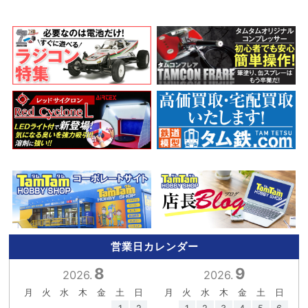
営業日カレンダー
8
9
2026.
2026.
月
火
水
木
金
土
日
月
火
水
木
金
土
日