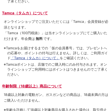
了承ください。
Tamca（タムカ）について
オンラインショップでご注⽂いただくには「Tamca」会員登録が必
須となります。
「Tamca
（100円税抜）
」は当オンラインショップにてご購⼊いた
だけます。
年会費は
無料
です。
※Tamcaをお届けするまでの「仮の会員番号」では、プレゼントへ
の応募や、ポイントの付与は⾏えません。詳しくは、ご利⽤ガイ
ド
「Tamca（タムカ）について」
をご確認ください。
※Tamcaポイントは、店舗でのご購⼊時にのみ付与されます。オン
ラインショップご利用時にはポイントはつきませんのでご了承く
ださい。
年齢制限（18歳以上）商品について
18歳以上対象の電動ガン、ガスガンなどの商品は、18歳未満の方は
ご購入いただけません。
※年齢を詐称して18歳以上対象商品を購入された場合は、取引停止