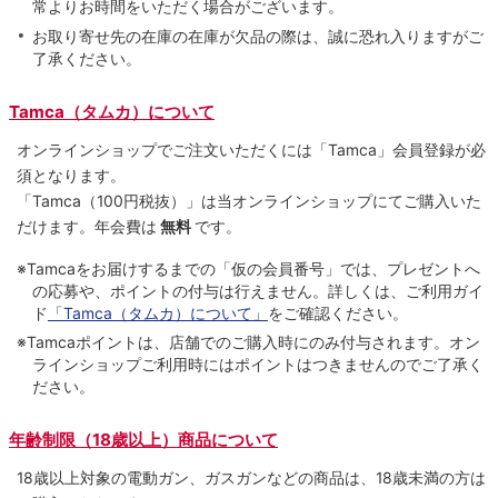
常よりお時間をいただく場合がございます。
お取り寄せ先の在庫の在庫が欠品の際は、誠に恐れ入りますがご
了承ください。
Tamca（タムカ）について
オンラインショップでご注⽂いただくには「Tamca」会員登録が必
須となります。
「Tamca
（100円税抜）
」は当オンラインショップにてご購⼊いた
だけます。
年会費は
無料
です。
※Tamcaをお届けするまでの「仮の会員番号」では、プレゼントへ
の応募や、ポイントの付与は⾏えません。詳しくは、ご利⽤ガイ
ド
「Tamca（タムカ）について」
をご確認ください。
※Tamcaポイントは、店舗でのご購⼊時にのみ付与されます。オン
ラインショップご利用時にはポイントはつきませんのでご了承く
ださい。
年齢制限（18歳以上）商品について
18歳以上対象の電動ガン、ガスガンなどの商品は、18歳未満の方は