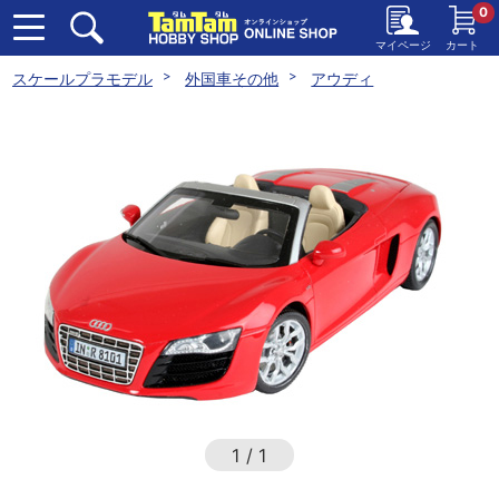
0
マイページ
カート
スケールプラモデル
外国車その他
アウディ
1
/
1