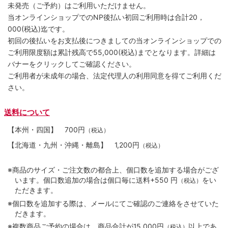
未発売（ご予約）はご利用いただけません。
当オンラインショップでのNP後払い初回ご利用時は合計20，
000(税込)迄です。
初回の後払いをお支払後につきましての当オンラインショップでの
ご利用限度額は累計残高で55,000(税込)までとなります。詳細は
バナーをクリックしてご確認ください。
ご利用者が未成年の場合、法定代理人の利用同意を得てご利用くだ
さい。
送料について
【本州・四国】
700円
（税込）
【北海道・九州・沖縄・離島】
1,200円
（税込）
※商品のサイズ・ご注文数の都合上、個口数を追加する場合がござ
います。個口数追加の場合は個口毎に送料+550 円
をい
（税込）
ただきます。
※個口数を追加する際は、メールにてご確認のご連絡をさせていた
だきます。
※複数商品ご予約の場合は、商品合計が15,000円
以上であ
（税込）