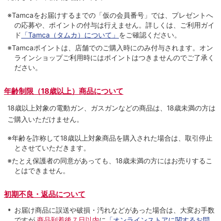
※Tamcaをお届けするまでの「仮の会員番号」では、プレゼントへ
の応募や、ポイントの付与は⾏えません。詳しくは、ご利⽤ガイ
ド
「Tamca（タムカ）について」
をご確認ください。
※Tamcaポイントは、店舗でのご購⼊時にのみ付与されます。オン
ラインショップご利用時にはポイントはつきませんのでご了承く
ださい。
年齢制限（18歳以上）商品について
18歳以上対象の電動ガン、ガスガンなどの商品は、18歳未満の方は
ご購入いただけません。
※年齢を詐称して18歳以上対象商品を購入された場合は、取引停止
とさせていただきます。
※たとえ保護者の同意があっても、18歳未満の方にはお売りするこ
とはできません。
初期不良・返品について
お届け商品に誤送や破損・汚れなどがあった場合は、大変お手数
ですが
商品到着後７日以内
に
「オンラインストアに関するお問