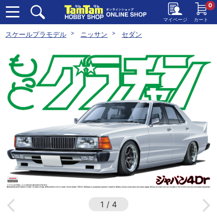
0
マイページ
カート
スケールプラモデル
ニッサン
セダン
1
/
4