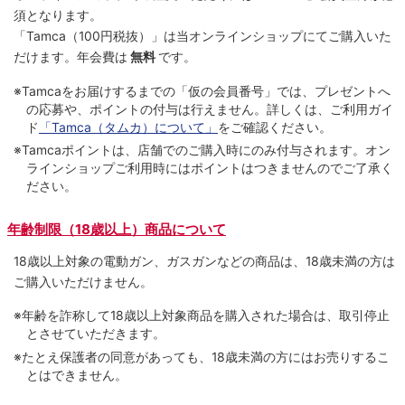
須となります。
「Tamca
（100円税抜）
」は当オンラインショップにてご購⼊いた
だけます。
年会費は
無料
です。
※Tamcaをお届けするまでの「仮の会員番号」では、プレゼントへ
の応募や、ポイントの付与は⾏えません。詳しくは、ご利⽤ガイ
ド
「Tamca（タムカ）について」
をご確認ください。
※Tamcaポイントは、店舗でのご購⼊時にのみ付与されます。オン
ラインショップご利用時にはポイントはつきませんのでご了承く
ださい。
年齢制限（18歳以上）商品について
18歳以上対象の電動ガン、ガスガンなどの商品は、18歳未満の方は
ご購入いただけません。
※年齢を詐称して18歳以上対象商品を購入された場合は、取引停止
とさせていただきます。
※たとえ保護者の同意があっても、18歳未満の方にはお売りするこ
とはできません。