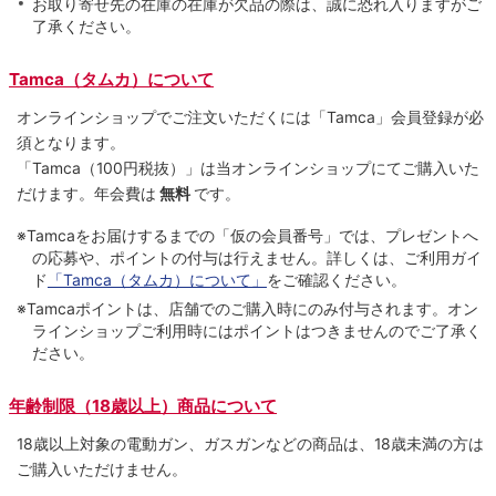
お取り寄せ先の在庫の在庫が欠品の際は、誠に恐れ入りますがご
了承ください。
Tamca（タムカ）について
オンラインショップでご注⽂いただくには「Tamca」会員登録が必
須となります。
「Tamca
（100円税抜）
」は当オンラインショップにてご購⼊いた
だけます。
年会費は
無料
です。
※Tamcaをお届けするまでの「仮の会員番号」では、プレゼントへ
の応募や、ポイントの付与は⾏えません。詳しくは、ご利⽤ガイ
ド
「Tamca（タムカ）について」
をご確認ください。
※Tamcaポイントは、店舗でのご購⼊時にのみ付与されます。オン
ラインショップご利用時にはポイントはつきませんのでご了承く
ださい。
年齢制限（18歳以上）商品について
18歳以上対象の電動ガン、ガスガンなどの商品は、18歳未満の方は
ご購入いただけません。