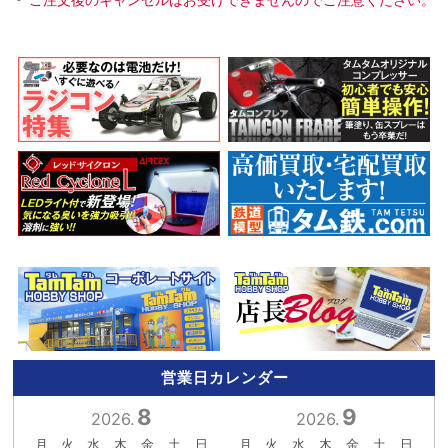
営業日カレンダー
8
9
2026.
2026.
月
火
水
木
金
土
日
月
火
水
木
金
土
日