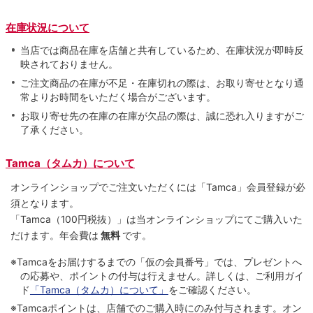
在庫状況について
当店では商品在庫を店舗と共有しているため、在庫状況が即時反
映されておりません。
ご注文商品の在庫が不足・在庫切れの際は、お取り寄せとなり通
常よりお時間をいただく場合がございます。
お取り寄せ先の在庫の在庫が欠品の際は、誠に恐れ入りますがご
了承ください。
Tamca（タムカ）について
オンラインショップでご注⽂いただくには「Tamca」会員登録が必
須となります。
「Tamca
（100円税抜）
」は当オンラインショップにてご購⼊いた
だけます。
年会費は
無料
です。
※Tamcaをお届けするまでの「仮の会員番号」では、プレゼントへ
の応募や、ポイントの付与は⾏えません。詳しくは、ご利⽤ガイ
ド
「Tamca（タムカ）について」
をご確認ください。
※Tamcaポイントは、店舗でのご購⼊時にのみ付与されます。オン