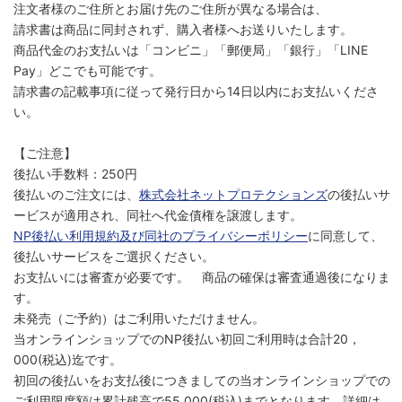
注文者様のご住所とお届け先のご住所が異なる場合は、
請求書は商品に同封されず、購入者様へお送りいたします。
商品代金のお支払いは「コンビニ」「郵便局」「銀行」「LINE
Pay」どこでも可能です。
請求書の記載事項に従って発行日から14日以内にお支払いくださ
い。
【ご注意】
後払い手数料：250円
後払いのご注文には、
株式会社ネットプロテクションズ
の後払いサ
ービスが適用され、同社へ代金債権を譲渡します。
NP後払い利用規約及び同社のプライバシーポリシー
に同意して、
後払いサービスをご選択ください。
お支払いには審査が必要です。 商品の確保は審査通過後になりま
す。
未発売（ご予約）はご利用いただけません。
当オンラインショップでのNP後払い初回ご利用時は合計20，
000(税込)迄です。
初回の後払いをお支払後につきましての当オンラインショップでの
ご利用限度額は累計残高で55,000(税込)までとなります。詳細は