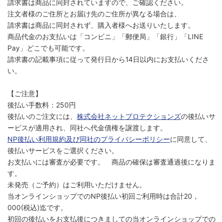
請求書は商品に同封されていますので、ご確認ください。
注文者様のご住所とお届け先のご住所が異なる場合は、
請求書は商品に同封されず、購入者様へお送りいたします。
商品代金のお支払いは「コンビニ」「郵便局」「銀行」「LINE
Pay」どこでも可能です。
請求書の記載事項に従って発行日から14日以内にお支払いくださ
い。
【ご注意】
後払い手数料：250円
後払いのご注文には、
株式会社ネットプロテクションズ
の後払いサ
ービスが適用され、同社へ代金債権を譲渡します。
NP後払い利用規約及び同社のプライバシーポリシー
に同意して、
後払いサービスをご選択ください。
お支払いには審査が必要です。 商品の確保は審査通過後になりま
す。
未発売（ご予約）はご利用いただけません。
当オンラインショップでのNP後払い初回ご利用時は合計20，
000(税込)迄です。
初回の後払いをお支払後につきましての当オンラインショップでの