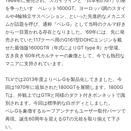
1964年に発売され、スカイラインと『日本初のGT』の座
を争ったいすゞベレット1600GT。ヨーロッパ調のスタイ
ルや4輪独立サスペンション、といった先進的なメカニズ
ムが話題を呼び、通称『ベレG』として当時のクルマ好き
から一目置かれる存在となりました。'69年には、先に発
売されていた117クーペ用のG161型DOHCエンジンを載
せた最強版1600GTR（年式によりGT type R）が登場。
古き良き'60年代カルチャーの象徴として、今でも熱烈な
マニアに支持されています。
TLVでは2013年度よりベレGを製品化してきました。今
回は1970年に追加された1800GTを展開します。1800G
Tは、外観上ではGTRと同様のダクト付きボンネットで識
別されます。今回は標準的な白ボディとしました。
ベレGを象徴するルーフアンテナもユーザー取付パーツで
再現。誕生60周年を迎えるGTの元祖を取り揃えて下さ
い。