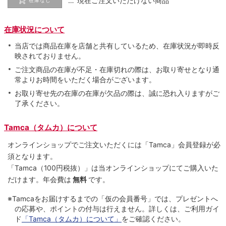
… 現在ご注文いただけない商品
在庫なし
在庫状況について
当店では商品在庫を店舗と共有しているため、在庫状況が即時反
映されておりません。
ご注文商品の在庫が不足・在庫切れの際は、お取り寄せとなり通
常よりお時間をいただく場合がございます。
お取り寄せ先の在庫の在庫が欠品の際は、誠に恐れ入りますがご
了承ください。
Tamca（タムカ）について
オンラインショップでご注⽂いただくには「Tamca」会員登録が必
須となります。
「Tamca
（100円税抜）
」は当オンラインショップにてご購⼊いた
だけます。
年会費は
無料
です。
※Tamcaをお届けするまでの「仮の会員番号」では、プレゼントへ
の応募や、ポイントの付与は⾏えません。詳しくは、ご利⽤ガイ
ド
「Tamca（タムカ）について」
をご確認ください。