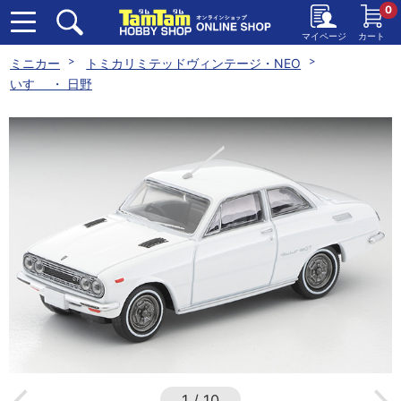
0
マイページ
カート
ミニカー
トミカリミテッドヴィンテージ・NEO
いすゞ ・ 日野
1
/
10