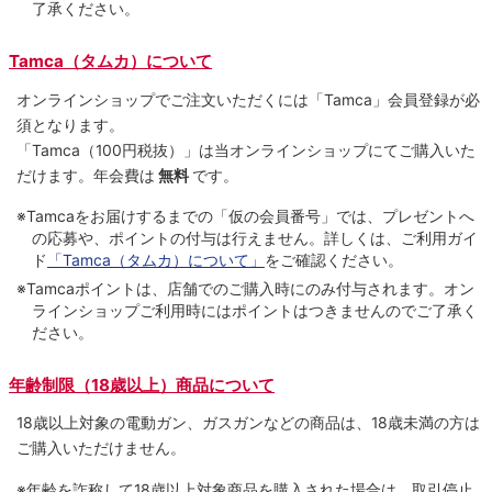
了承ください。
Tamca（タムカ）について
オンラインショップでご注⽂いただくには「Tamca」会員登録が必
須となります。
「Tamca
（100円税抜）
」は当オンラインショップにてご購⼊いた
だけます。
年会費は
無料
です。
※Tamcaをお届けするまでの「仮の会員番号」では、プレゼントへ
の応募や、ポイントの付与は⾏えません。詳しくは、ご利⽤ガイ
ド
「Tamca（タムカ）について」
をご確認ください。
※Tamcaポイントは、店舗でのご購⼊時にのみ付与されます。オン
ラインショップご利用時にはポイントはつきませんのでご了承く
ださい。
年齢制限（18歳以上）商品について
18歳以上対象の電動ガン、ガスガンなどの商品は、18歳未満の方は
ご購入いただけません。
※年齢を詐称して18歳以上対象商品を購入された場合は、取引停止