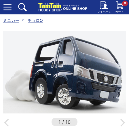
0
マイページ
カート
ミニカー
チョロQ
1
/
10