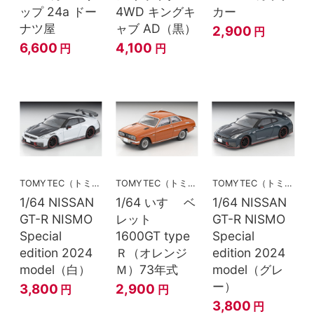
ップ 24a ドー
4WD キングキ
カー
ナツ屋
ャブ AD（黒）
2,900
円
6,600
4,100
円
円
TOMYTEC（トミーテック）
TOMYTEC（トミーテック）
TOMYTEC（トミーテック）
1/64 NISSAN
1/64 いすゞ ベ
1/64 NISSAN
GT-R NISMO
レット
GT-R NISMO
Special
1600GT type
Special
edition 2024
Ｒ（オレンジ
edition 2024
model（白）
Ｍ）73年式
model（グレ
ー）
3,800
2,900
円
円
3,800
円