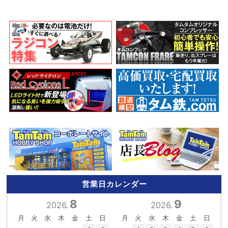
営業日カレンダー
8
9
2026.
2026.
月
火
水
木
金
土
日
月
火
水
木
金
土
日