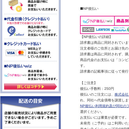
■NP後払い
【NP後払いの詳細】
請求書は商品に同封されていま
注文者様のご住所とお届け先の
請求書は商品に同封されず、購
商品代金のお支払いは「コンビニ
す。
請求書の記載事項に従って発行
【ご注意】
後払い手数料：250円
後払いのご注文には、
株式会社
れ、同社へ代金債権を譲渡しま
NP後払い利用規約及び同社の
選択ください。
お支払いには審査が必要です。
未発売（ご予約）はご利用いた
当オンラインショップでのNP後