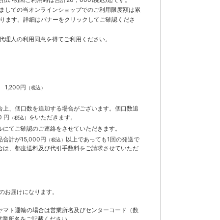
ましての当オンラインショップでのご利用限度額は累
でとなります。詳細はバナーをクリックしてご確認くださ
代理人の利用同意を得てご利用ください。
）
】
1,200円
（税込）
合上、個口数を追加する場合がございます。個口数追
 円
をいただきます。
（税込）
ルにてご確認のご連絡をさせていただきます。
計が15,000円
以上であっても1回の発送で
（税込）
合は、都度送料及び代引手数料をご請求させていただ
のお届けになります。
ヤマト運輸の場合は営業所名及びセンターコード（数
営業所名をご記載ください。