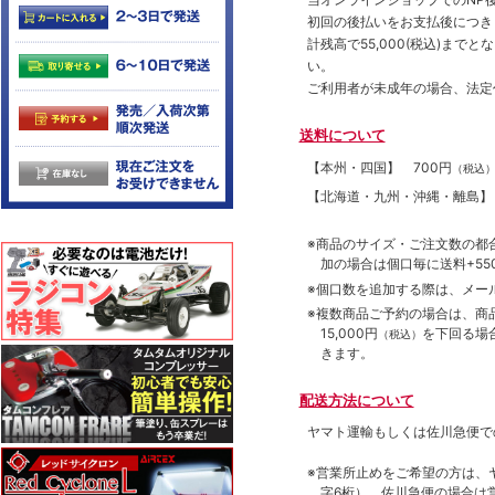
初回の後払いをお支払後につき
計残高で55,000(税込)ま
い。
ご利用者が未成年の場合、法定
送料について
【本州・四国】
700円
（税込
【北海道・九州・沖縄・離島
※商品のサイズ・ご注文数の都
加の場合は個口毎に送料+550
※個口数を追加する際は、メー
※複数商品ご予約の場合は、商品合
15,000円
を下回る場
（税込）
きます。
配送方法について
ヤマト運輸もしくは佐川急便で
※営業所止めをご希望の方は、
字6桁）、佐川急便の場合は