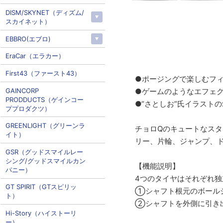
DISM/SKYNET（ディズム/
スカイネット）
EBBRO(エブロ)
EraCar（エラカー）
First43（ファースト43）
●ポージングで楽しむフ
GAINCORP
●ゲームのようなエフェ
PRODDUCTS（ゲインコー
●“さとしお”氏イラスト
ププロダクツ）
GREENLIGHT（グリーンラ
チョロQのキュートなスタ
イト）
リー、片輪、ジャンプ、ド
GSR（グッドスマイルレー
シング/グッドスマイルカン
【機能説明】
パニー）
4つのタイヤはそれぞれ
GT SPIRIT（GTスピリッ
①シャフト根元のボール
ト）
②シャフトを外側に引き
Hi-Story（ハイストーリ
ー）