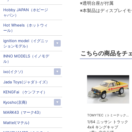
※透明台座が付属
Hobby JAPAN（ホビージ
※本製品はディスプレイ
ャパン）
Hot Wheels（ホットウィ
ール）
ignition model（イグニッ
ションモデル）
こちらの商品をチ
INNO MODELS（イノモデ
ル）
ixo(イクソ)
Jada Toys(ジャダトイズ）
KENGFai （ケンファイ）
Kyosho(京商)
MARK43（マーク43）
TOMYTEC（トミーテック）
1/64 ニッサン トラック
Mattel(マテル)
4x4 キングキャブ