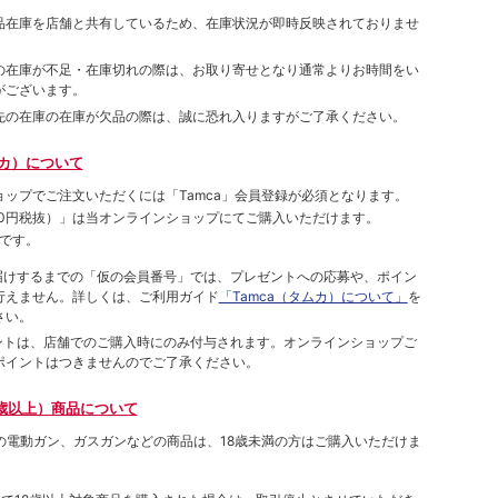
品在庫を店舗と共有しているため、在庫状況が即時反映されておりませ
の在庫が不足・在庫切れの際は、お取り寄せとなり通常よりお時間をい
がございます。
先の在庫の在庫が欠品の際は、誠に恐れ入りますがご了承ください。
ムカ）について
ョップでご注⽂いただくには「Tamca」会員登録が必須となります。
00円税抜）
」は当オンラインショップにてご購⼊いただけます。
です。
をお届けするまでの「仮の会員番号」では、プレゼントへの応募や、ポイン
⾏えません。詳しくは、ご利⽤ガイド
「Tamca（タムカ）について」
を
さい。
ポイントは、店舗でのご購⼊時にのみ付与されます。オンラインショップご
ポイントはつきませんのでご了承ください。
歳以上）商品について
象の電動ガン、ガスガンなどの商品は、18歳未満の方はご購入いただけま