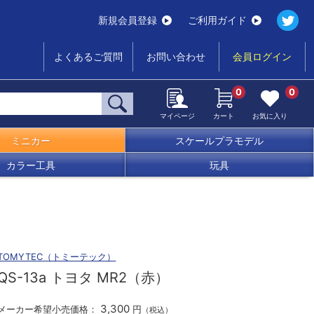
新規会員登録
ご利用ガイド
よくあるご質問
お問い合わせ
会員ログイン
0
0
マイページ
カート
お気に入り
ミニカー
スケールプラモデル
カラー工具
玩具
TOMYTEC（トミーテック）
QS-13a トヨタ MR2（赤）
3,300
メーカー希望小売価格：
円
（税込）