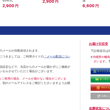
95年式
屋
2,900
円
2,900
6,600
円
円
お届け日目安
のメールが自動送信されます。
下記発送日は
につきましては、ご利用ガイドの
「メール配信につい
※
沖縄県や離
ざいます。
信設定などで、当店からのメールが届かずにご連絡が
ンセルさせていただく場合がございます。
カートに入
ールをご使用の場合、メールが届かない場合がございま
取り寄せ
、別のメールアドレスをご検討くださいますようお願
予約す
在庫な
在庫状況につ