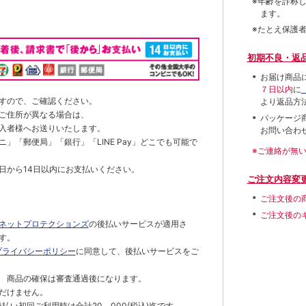
※年齢を詐称
ます。
※たとえ保護
初期不良・返
お届け商品
７日以内
に
すので、ご確認ください。
より返品方
ご住所が異なる場合は、
パッケージ
入者様へお送りいたします。
お問い合わ
」「郵便局」「銀行」「LINE Pay」どこでも可能で
※ご連絡が無
日から14日以内にお支払いください。
ご注文内容変
ご注文後の
ご注文後の
ネットプロテクションズ
の後払いサービスが適用さ
す。
プライバシーポリシー
に同意して、後払いサービスをご
 商品の確保は審査通過後になります。
だけません。
払い初回ご利用時は合計20，000(税込)迄です。