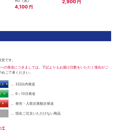
AD（黒）
2,900
円
4,100
円
目安です。
島への発送につきましては、下記よりもお届け日数をいただく場合がご
予めご了承ください。
… 3日以内発送
れる
… 6～10日発送
る
… 発売・入荷次第順次発送
る
… 現在ご注文いただけない商品
し
いて