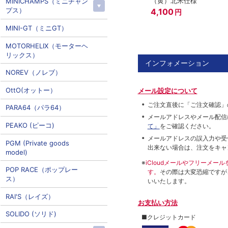
（黄）北米仕様
MINICHAMPS（ミニチャン
プス）
4,100
円
MINI-GT（ミニGT）
MOTORHELIX（モーターヘ
リックス）
インフォメーション
NOREV（ノレブ）
OttO(オットー）
メール設定について
ご注文直後に「ご注文確認」
PARA64（パラ64）
メールアドレスやメール配信
PEAKO (ピーコ)
て」
をご確認ください。
メールアドレスの誤入力や受
PGM (Private goods
出来ない場合は、注文をキャ
model)
※
iCloudメールやフリーメ
POP RACE（ポップレー
す。
その際は大変恐縮ですが
ス）
いいたします。
RAI'S（レイズ）
お支払い方法
SOLIDO (ソリド)
■クレジットカード