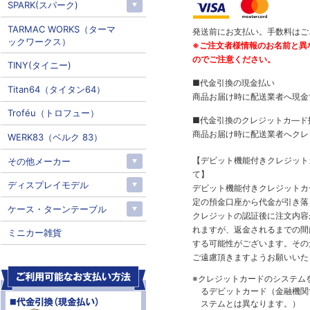
SPARK(スパーク)
TARMAC WORKS（ターマ
発送前にお支払い。手数料はご
ックワークス）
※ご注文者様情報のお名前と異
のでご注意ください。
TINY(タイニー)
■代金引換の現金払い
Titan64（タイタン64）
商品お届け時に配送業者へ現金
Troféu（トロフュー）
■代金引換のクレジットカ―ド
商品お届け時に配送業者へクレ
WERK83（ベルク 83）
【デビット機能付きクレジッ
その他メーカー
て】
ディスプレイモデル
デビット機能付きクレジットカ
定の預金口座から代金が引き落
ケース・ターンテーブル
クレジットの認証後に注文内容
れますが、返金されるまでの間
ミニカー雑貨
する可能性がございます。その
ご遠慮頂きますようお願いいた
※クレジットカードのシステム
るデビットカード（金融機関で
ステムとは異なります。）