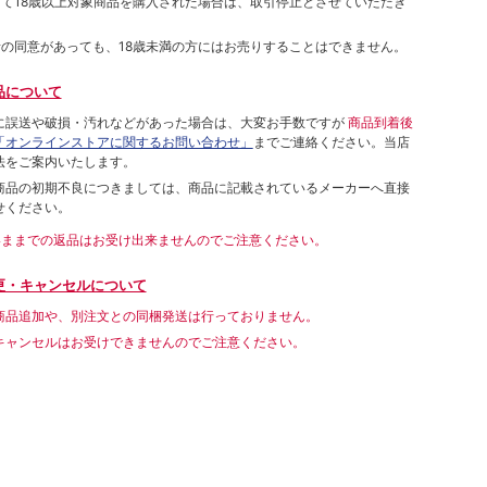
して18歳以上対象商品を購入された場合は、取引停止とさせていただき
者の同意があっても、18歳未満の方にはお売りすることはできません。
品について
に誤送や破損・汚れなどがあった場合は、大変お手数ですが
商品到着後
「オンラインストアに関するお問い合わせ」
までご連絡ください。当店
法をご案内いたします。
商品の初期不良につきましては、商品に記載されているメーカーへ直接
せください。
いままでの返品はお受け出来ませんのでご注意ください。
更・キャンセルについて
商品追加や、別注文との同梱発送は行っておりません。
キャンセルはお受けできませんのでご注意ください。