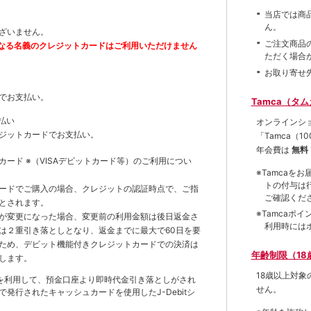
当店では商
ん。
ざいません。
ご注文商品
なる名義のクレジットカードはご利用いただけません
ただく場合
お取り寄せ
でお支払い。
Tamca（タ
払い
オンラインシ
ジットカードでお支払い。
「Tamca
（1
年会費は
無料
トカード
※（VISAデビットカード等）
のご利用につい
※Tamca
トの付与は
ードでご購入の場合、クレジットの認証時点で、ご指
ご確認くだ
とされます。
※Tamca
が変更になった場合、変更前の利用金額は後日返金さ
利用時には
は２重引き落としとなり、返金までに最大で60日を要
ため、デビット機能付きクレジットカードでの決済は
年齢制限（18
します。
18歳以上対
を利用して、預金口座より即時代金引き落としがされ
せん。
発行されたキャッシュカードを使用したJ-Debitシ