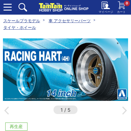
0
マイページ
カート
スケールプラモデル
車 アクセサリーパーツ
タイヤ・ホイール
1
/
5
再生産