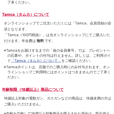
了承ください。
Tamca（タムカ）について
オンラインショップでご注⽂いただくには「Tamca」会員登録が必
須となります。
「Tamca
（100円税抜）
」は当オンラインショップにてご購⼊いた
だけます。
年会費は
無料
です。
※Tamcaをお届けするまでの「仮の会員番号」では、プレゼントへ
の応募や、ポイントの付与は⾏えません。詳しくは、ご利⽤ガイ
ド
「Tamca（タムカ）について」
をご確認ください。
※Tamcaポイントは、店舗でのご購⼊時にのみ付与されます。オン
ラインショップご利用時にはポイントはつきませんのでご了承く
ださい。
年齢制限（18歳以上）商品について
18歳以上対象の電動ガン、ガスガンなどの商品は、18歳未満の方は
ご購入いただけません。
※年齢を詐称して18歳以上対象商品を購入された場合は、取引停止