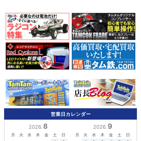
営業日カレンダー
8
9
2026.
2026.
月
火
水
木
金
土
日
月
火
水
木
金
土
日