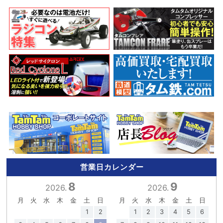
営業日カレンダー
8
9
2026.
2026.
月
火
水
木
金
土
日
月
火
水
木
金
土
日
1
2
1
2
3
4
5
6