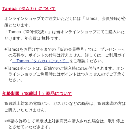
Tamca（タムカ）について
オンラインショップでご注⽂いただくには「Tamca」会員登録が必
須となります。
「Tamca
（100円税抜）
」は当オンラインショップにてご購⼊いた
だけます。
年会費は
無料
です。
※Tamcaをお届けするまでの「仮の会員番号」では、プレゼントへ
の応募や、ポイントの付与は⾏えません。詳しくは、ご利⽤ガイ
ド
「Tamca（タムカ）について」
をご確認ください。
※Tamcaポイントは、店舗でのご購⼊時にのみ付与されます。オン
ラインショップご利用時にはポイントはつきませんのでご了承く
ださい。
年齢制限（18歳以上）商品について
18歳以上対象の電動ガン、ガスガンなどの商品は、18歳未満の方は
ご購入いただけません。
※年齢を詐称して18歳以上対象商品を購入された場合は、取引停止
とさせていただきます。