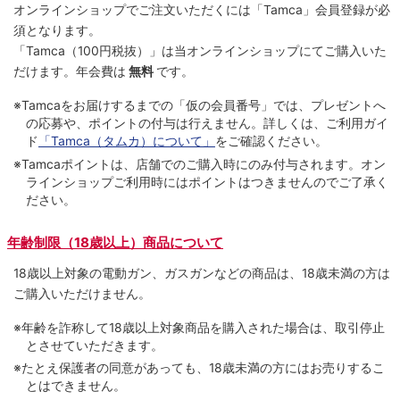
オンラインショップでご注⽂いただくには「Tamca」会員登録が必
須となります。
「Tamca
（100円税抜）
」は当オンラインショップにてご購⼊いた
だけます。
年会費は
無料
です。
※Tamcaをお届けするまでの「仮の会員番号」では、プレゼントへ
の応募や、ポイントの付与は⾏えません。詳しくは、ご利⽤ガイ
ド
「Tamca（タムカ）について」
をご確認ください。
※Tamcaポイントは、店舗でのご購⼊時にのみ付与されます。オン
ラインショップご利用時にはポイントはつきませんのでご了承く
ださい。
年齢制限（18歳以上）商品について
18歳以上対象の電動ガン、ガスガンなどの商品は、18歳未満の方は
ご購入いただけません。
※年齢を詐称して18歳以上対象商品を購入された場合は、取引停止
とさせていただきます。
※たとえ保護者の同意があっても、18歳未満の方にはお売りするこ
とはできません。